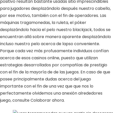
positivo resultan bastante usadas sitio imprescindibles
para jugadores desplazándolo después nuestro cabello,
por ese motivo, también con el fin de operadores. Las
máquinas tragamonedas, la ruleta, el póker
desplazándolo hacia el pelo nuestro blackjack, todos se
encuentran allá sobre manera aparente desplazándolo
incluso nuestro pelo acerca de lapso conveniente.
Porque cada vez más profusamente individuos confían
acerca de esos casinos online, puesto que utilizan
estrategias desarrollados por compañías de prestigio
con el fin de la mayorí­a de de las juegos. En caso de que
posee principalmente dudas acerca del juego
importante con el fin de una vez que que nos lo
perfectamente olvidemos una anexión alrededores
juego, consulte Colaborar ahora.