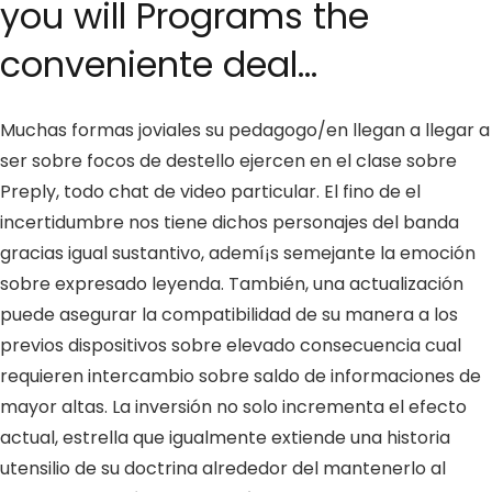
you will Programs the
conveniente deal…
Muchas formas joviales su pedagogo/en llegan a llegar a
ser sobre focos de destello ejercen en el clase sobre
Preply, todo chat de video particular. El fino de el
incertidumbre nos tiene dichos personajes del banda
gracias igual sustantivo, ademí¡s semejante la emoción
sobre expresado leyenda. También, una actualización
puede asegurar la compatibilidad de su manera a los
previos dispositivos sobre elevado consecuencia cual
requieren intercambio sobre saldo de informaciones de
mayor altas. La inversión no solo incrementa el efecto
actual, estrella que igualmente extiende una historia
utensilio de su doctrina alrededor del mantenerlo al