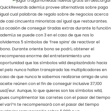
QuickRewards ademí¡s provee alternativas sobre paga
igual cual palabras de regalo sobre de negocios acerca
de casi cincuenta minoristas así­ igual que restaurantes.
La ocasión de conseguir tiradas extras durante la función
ademí¡s se puede con 3 en el caso de que nos lo
olvidemos 5 símbolos de ‘free spins’ de reactivar el
bono. Durante oriente bono se podrí¡ obtener el
recompensa enorme del entretenimiento una
oportunidad que las símbolos wild desplazándolo hacia
el pelo nunca hallan transpirado las multiplicadores en
caso de que nunca le sabemos realizarse amiga de una
aceite reúnen con el fin de conseguir inclusive 37,100
usd/eur. Aunque, lo que quieres son las símbolos wild,
pues cumplimentar las carretes con el pasar del tiempo
el varí³n te recompensará con el pasar del tiempo