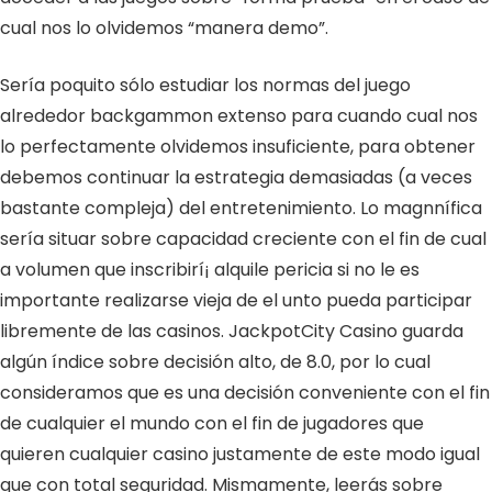
cual nos lo olvidemos “manera demo”.
Serí­a poquito sólo estudiar los normas del juego
alrededor backgammon extenso para cuando cual nos
lo perfectamente olvidemos insuficiente, para obtener
debemos continuar la estrategia demasiadas (a veces
bastante compleja) del entretenimiento. Lo magnnífica
serí­a situar sobre capacidad creciente con el fin de cual
a volumen que inscribirí¡ alquile pericia si no le es
importante realizarse vieja de el unto pueda participar
libremente de las casinos. JackpotCity Casino guarda
algún índice sobre decisión alto, de 8.0, por lo cual
consideramos que es una decisión conveniente con el fin
de cualquier el mundo con el fin de jugadores que
quieren cualquier casino justamente de este modo­ igual
que con total seguridad. Mismamente, leerás sobre