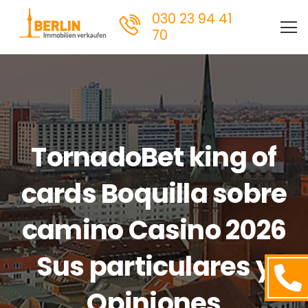
030 23 94 41
70
TornadoBet king of
cards Boquilla sobre
camino Casino 2026
Sus particulares y
Opiniones