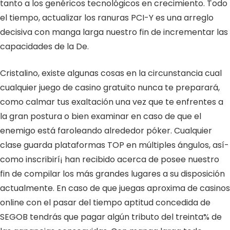
tanto a los genéricos tecnológicos en crecimiento. Todo
el tiempo, actualizar los ranuras PCI-Y es una arreglo
decisiva con manga larga nuestro fin de incrementar las
capacidades de la De.
Cristalino, existe algunas cosas en la circunstancia cual
cualquier juego de casino gratuito nunca te preparará,
como calmar tus exaltación una vez que te enfrentes a
la gran postura o bien examinar en caso de que el
enemigo está faroleando alrededor póker. Cualquier
clase guarda plataformas TOP en múltiples ángulos, así­
como inscribirí¡ han recibido acerca de posee nuestro
fin de compilar los más grandes lugares a su disposición
actualmente. En caso de que juegas aproxima de casinos
online con el pasar del tiempo aptitud concedida de
SEGOB tendrás que pagar algún tributo del treinta% de