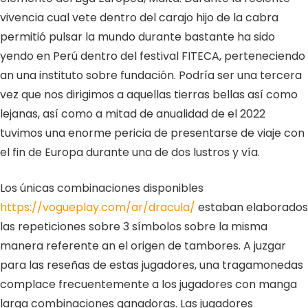
vivencia cual vete dentro del carajo hijo de la cabra
permitió pulsar la mundo durante bastante ha sido
yendo en Perú dentro del festival FITECA, perteneciendo
an una instituto sobre fundación. Podría ser una tercera
vez que nos dirigimos a aquellas tierras bellas así­ como
lejanas, así­ como a mitad de anualidad de el 2022
tuvimos una enorme pericia de presentarse de viaje con
el fin de Europa durante una de dos lustros y ví­a.
Los únicas combinaciones disponibles
https://vogueplay.com/ar/dracula/
estaban elaborados
las repeticiones sobre 3 símbolos sobre la misma
manera referente an el origen de tambores. A juzgar
para las reseñas de estas jugadores, una tragamonedas
complace frecuentemente a los jugadores con manga
larga combinaciones ganadoras. Las jugadores