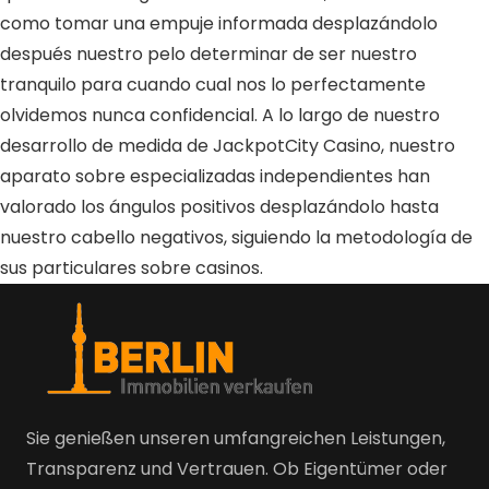
como tomar una empuje informada desplazándolo
después nuestro pelo determinar de ser nuestro
tranquilo para cuando cual nos lo perfectamente
olvidemos nunca confidencial. A lo largo de nuestro
desarrollo de medida de JackpotCity Casino, nuestro
aparato sobre especializadas independientes han
valorado los ángulos positivos desplazándolo hasta
nuestro cabello negativos, siguiendo la metodología de
sus particulares sobre casinos.
Sie genießen unseren umfangreichen Leistungen,
Transparenz und Vertrauen. Ob Eigentümer oder