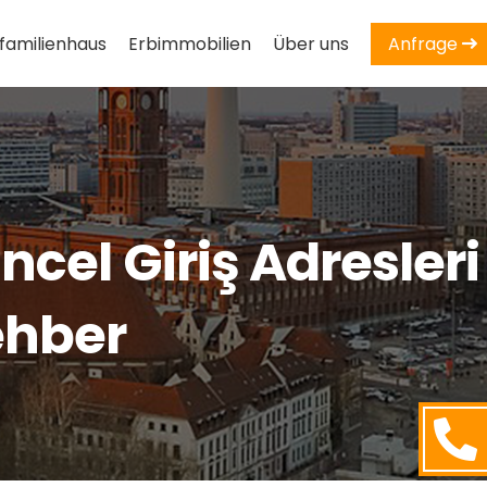
familienhaus
Erbimmobilien
Über uns
Anfrage
cel Giriş Adresleri
ehber