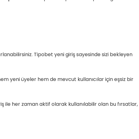
anabilirsiniz. Tipobet yeni giriş sayesinde sizi bekleyen
hem yeni üyeler hem de mevcut kullanıcılar için eşsiz bir
ile her zaman aktif olarak kullanılabilir olan bu fırsatlar,