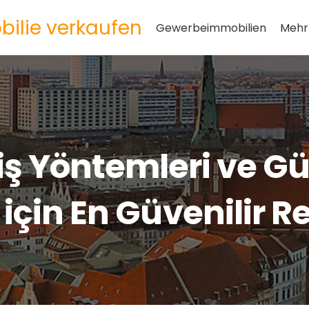
ilie verkaufen
Gewerbeimmobilien
Mehr
iş Yöntemleri ve Gün
 için En Güvenilir R