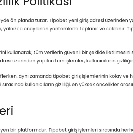
ilik Politikası
düzeyde ön planda tutar. Tipobet yeni giriş adresi üzerinden
gileri, yalnızca onaylanan yöntemlerle toplanır ve saklanır.
ni kullanarak, tüm verilerin güvenli bir şekilde iletilmesini
dresi üzerinden yapılan tüm işlemler, kullanıcıların gizlili
lerken, aynı zamanda tipobet giriş işlemlerinin kolay ve hı
 sırasında kullanıcıların gizliliği, en yüksek öncelikler arası
eri
eyen bir platformdur. Tipobet giriş işlemleri sırasında herh