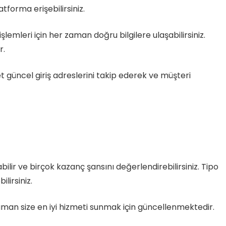
tforma erişebilirsiniz.
lemleri için her zaman doğru bilgilere ulaşabilirsiniz.
r.
et güncel giriş adreslerini takip ederek ve müşteri
lir ve birçok kazanç şansını değerlendirebilirsiniz. Tipo
lirsiniz.
zaman size en iyi hizmeti sunmak için güncellenmektedir.