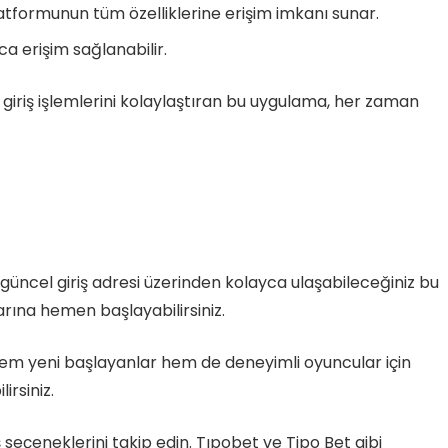
latformunun tüm özelliklerine erişim imkanı sunar.
a erişim sağlanabilir.
 giriş işlemlerini kolaylaştıran bu uygulama, her zaman
 güncel giriş adresi üzerinden kolayca ulaşabileceğiniz bu
arına hemen başlayabilirsiniz.
hem yeni başlayanlar hem de deneyimli oyuncular için
irsiniz.
seçeneklerini takip edin. Tıpobet ve Tipo Bet gibi