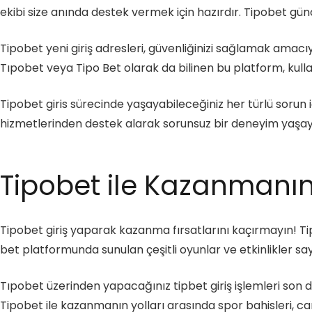
ekibi size anında destek vermek için hazırdır. Tipobet günce
Tipobet yeni giriş adresleri, güvenliğinizi sağlamak amacıy
Tıpobet veya Tipo Bet olarak da bilinen bu platform, kul
Tipobet giris sürecinde yaşayabileceğiniz her türlü sorun i
hizmetlerinden destek alarak sorunsuz bir deneyim yaşayab
Tipobet ile Kazanmanın 
Tipobet giriş yaparak kazanma fırsatlarını kaçırmayın! Tip
bet platformunda sunulan çeşitli oyunlar ve etkinlikler s
Tıpobet üzerinden yapacağınız tipbet giriş işlemleri son d
Tipobet ile kazanmanın yolları arasında spor bahisleri, ca