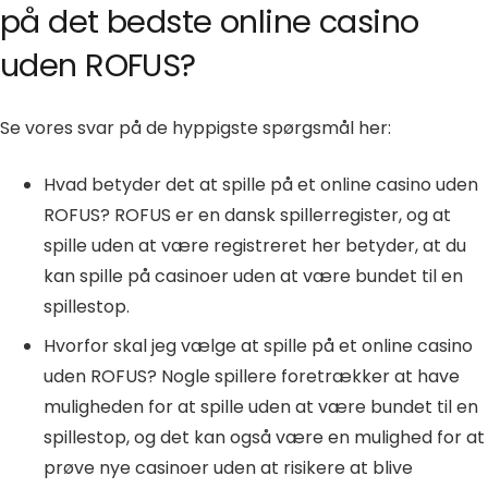
på det bedste online casino
uden ROFUS?
Se vores svar på de hyppigste spørgsmål her:
Hvad betyder det at spille på et online casino uden
ROFUS? ROFUS er en dansk spillerregister, og at
spille uden at være registreret her betyder, at du
kan spille på casinoer uden at være bundet til en
spillestop.
Hvorfor skal jeg vælge at spille på et online casino
uden ROFUS? Nogle spillere foretrækker at have
muligheden for at spille uden at være bundet til en
spillestop, og det kan også være en mulighed for at
prøve nye casinoer uden at risikere at blive