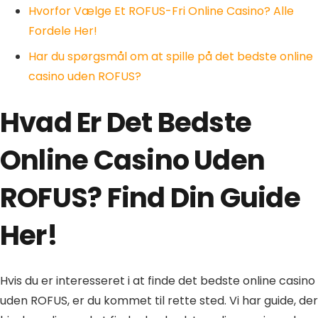
Hvorfor Vælge Et ROFUS-Fri Online Casino? Alle
Fordele Her!
Har du spørgsmål om at spille på det bedste online
casino uden ROFUS?
Hvad Er Det Bedste
Online Casino Uden
ROFUS? Find Din Guide
Her!
Hvis du er interesseret i at finde det bedste online casino
uden ROFUS, er du kommet til rette sted. Vi har guide, der