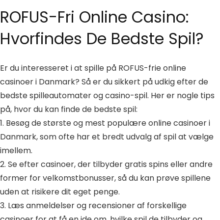
ROFUS-Fri Online Casino:
Hvorfindes De Bedste Spil?
Er du interesseret i at spille på ROFUS-frie online
casinoer i Danmark? Så er du sikkert på udkig efter de
bedste spilleautomater og casino-spil. Her er nogle tips
på, hvor du kan finde de bedste spil:
1. Besøg de største og mest populære online casinoer i
Danmark, som ofte har et bredt udvalg af spil at vælge
imellem.
2. Se efter casinoer, der tilbyder gratis spins eller andre
former for velkomstbonusser, så du kan prøve spillene
uden at risikere dit eget penge.
3. Læs anmeldelser og recensioner af forskellige
casinoer for at få en ide om, hvilke spil de tilbyder og