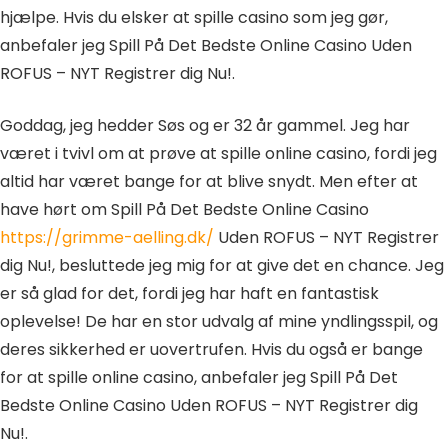
hjælpe. Hvis du elsker at spille casino som jeg gør,
anbefaler jeg Spill På Det Bedste Online Casino Uden
ROFUS – NYT Registrer dig Nu!.
Goddag, jeg hedder Søs og er 32 år gammel. Jeg har
været i tvivl om at prøve at spille online casino, fordi jeg
altid har været bange for at blive snydt. Men efter at
have hørt om Spill På Det Bedste Online Casino
https://grimme-aelling.dk/
Uden ROFUS – NYT Registrer
dig Nu!, besluttede jeg mig for at give det en chance. Jeg
er så glad for det, fordi jeg har haft en fantastisk
oplevelse! De har en stor udvalg af mine yndlingsspil, og
deres sikkerhed er uovertrufen. Hvis du også er bange
for at spille online casino, anbefaler jeg Spill På Det
Bedste Online Casino Uden ROFUS – NYT Registrer dig
Nu!.