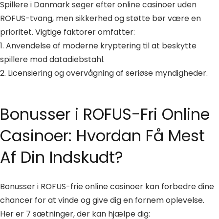
Spillere i Danmark søger efter online casinoer uden
ROFUS-tvang, men sikkerhed og støtte bør være en
prioritet. Vigtige faktorer omfatter:
1. Anvendelse af moderne kryptering til at beskytte
spillere mod datadiebstahl.
2. Licensiering og overvågning af seriøse myndigheder.
Bonusser i ROFUS-Fri Online
Casinoer: Hvordan Få Mest
Af Din Indskudt?
Bonusser i ROFUS-frie online casinoer kan forbedre dine
chancer for at vinde og give dig en fornem oplevelse.
Her er 7 sætninger, der kan hjælpe dig: