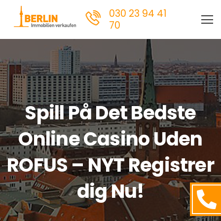
030 23 94 41
70
Spill På Det Bedste
Online Casino Uden
ROFUS – NYT Registrer
dig Nu!