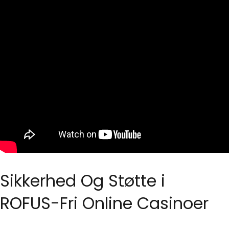
Sikkerhed Og Støtte i
ROFUS-Fri Online Casinoer