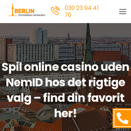
030 23 94 41
70
Spil online casino uden
NemID hos det rigtige
valg – find din favorit
her!