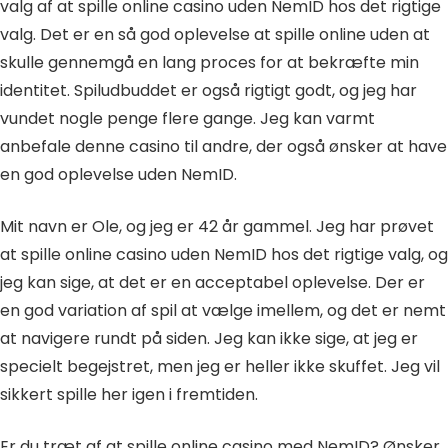
valg af at spille online casino uden NemID hos det rigtige
valg. Det er en så god oplevelse at spille online uden at
skulle gennemgå en lang proces for at bekræfte min
identitet. Spiludbuddet er også rigtigt godt, og jeg har
vundet nogle penge flere gange. Jeg kan varmt
anbefale denne casino til andre, der også ønsker at have
en god oplevelse uden NemID.
Mit navn er Ole, og jeg er 42 år gammel. Jeg har prøvet
at spille online casino uden NemID hos det rigtige valg, og
jeg kan sige, at det er en acceptabel oplevelse. Der er
en god variation af spil at vælge imellem, og det er nemt
at navigere rundt på siden. Jeg kan ikke sige, at jeg er
specielt begejstret, men jeg er heller ikke skuffet. Jeg vil
sikkert spille her igen i fremtiden.
Er du træt af at spille online casino med NemID? Ønsker