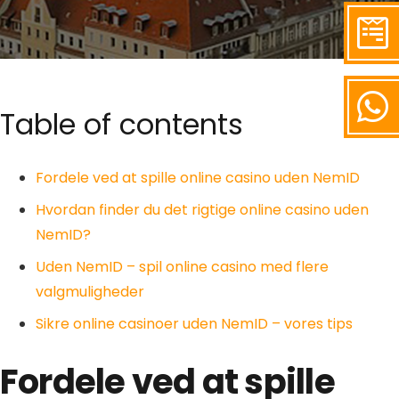
Table of contents
Fordele ved at spille online casino uden NemID
Hvordan finder du det rigtige online casino uden
NemID?
Uden NemID – spil online casino med flere
valgmuligheder
Sikre online casinoer uden NemID – vores tips
Fordele ved at spille