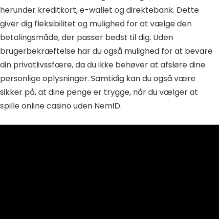
herunder kreditkort, e-wallet og direktebank. Dette
giver dig fleksibilitet og mulighed for at vælge den
betalingsmåde, der passer bedst til dig. Uden
brugerbekræftelse har du også mulighed for at bevare
din privatlivssfære, da du ikke behøver at afsløre dine
personlige oplysninger. Samtidig kan du også være
sikker på, at dine penge er trygge, når du vælger at
spille online casino uden NemID.