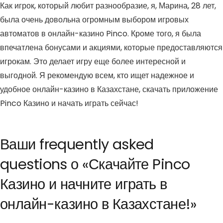
Как игрок, который любит разнообразие, я, Марина, 28 лет,
была очень довольна огромным выбором игровых
автоматов в онлайн-казино Pinco. Кроме того, я была
впечатлена бонусами и акциями, которые предоставляются
игрокам. Это делает игру еще более интересной и
выгодной. Я рекомендую всем, кто ищет надежное и
удобное онлайн-казино в Казахстане, скачать приложение
Pinco Казино и начать играть сейчас!
Ваши frequently asked
questions о «Скачайте Pinco
Казино и начните играть в
онлайн-казино в Казахстане!»