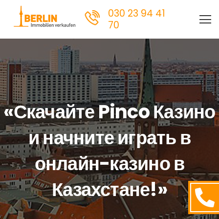
030 23 94 41
70
«Скачайте Pinco Казино
и начните играть в
онлайн-казино в
Казахстане!»