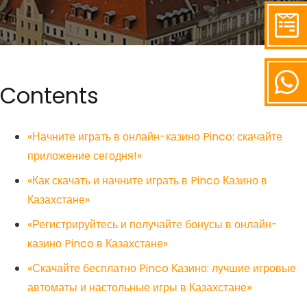
Contents
«Начните играть в онлайн-казино Pinco: скачайте
приложение сегодня!»
«Как скачать и начните играть в Pinco Казино в
Казахстане»
«Регистрируйтесь и получайте бонусы в онлайн-
казино Pinco в Казахстане»
«Скачайте бесплатно Pinco Казино: лучшие игровые
автоматы и настольные игры в Казахстане»