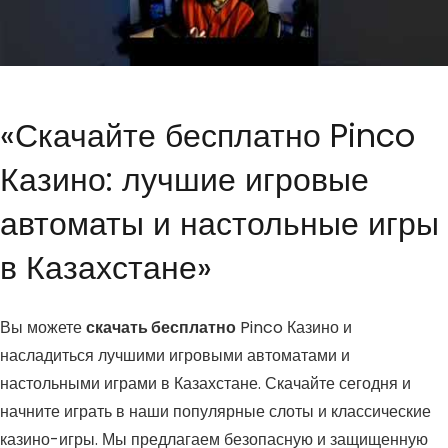
«Скачайте бесплатно Pinco
Казино: лучшие игровые
автоматы и настольные игры
в Казахстане»
Вы можете
скачать бесплатно
Pinco Казино и
насладиться лучшими игровыми автоматами и
настольными играми в Казахстане. Скачайте сегодня и
начните играть в наши популярные слоты и классические
казино-игры. Мы предлагаем безопасную и защищенную