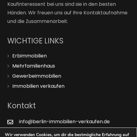
Kaufinteressent bei uns sind sie in den besten
Händen. Wir freuen uns auf Ihre Kontaktaufnahme
und die Zusammenarbeit.
WICHTIGE LINKS
Erbimmobilien
Mehrfamilienhaus
Gewerbeimmobilien
Immobilien verkaufen
Kontakt
info@berlin-immobilien-verkaufen.de
030 / 23 94 41 70
Wir verwenden Cookies, um dir die bestmögliche Erfahrung auf