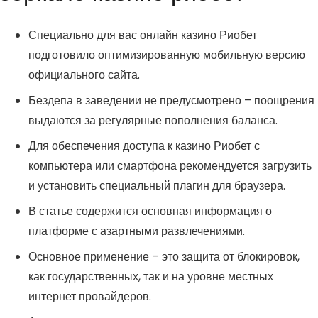
Специально для вас онлайн казино Риобет
подготовило оптимизированную мобильную версию
официального сайта.
Бездепа в заведении не предусмотрено – поощрения
выдаются за регулярные пополнения баланса.
Для обеспечения доступа к казино Риобет с
компьютера или смартфона рекомендуется загрузить
и установить специальный плагин для браузера.
В статье содержится основная информация о
платформе с азартными развлечениями.
Основное применение – это защита от блокировок,
как государственных, так и на уровне местных
интернет провайдеров.