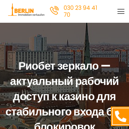
030 23 94 41
70
Риобет зеркало —
актуальный рабочий
доступ к казино для
стабильного входа без
блокировок