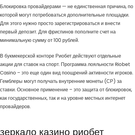
Блокировка провайдерами — не единственная причина, по
которой могут потребоваться дополнительные площадки.
Для этого нужно просто зарегистрироваться и внести
первый депозит. Для фриспинов пополните счет на
минимальную сумму от 100 рублей.
В букмекерской конторе Риобет действуют отдельные
акции для ставок на спорт. Программа лояльности Riobet
Casino – это еще один вид поощрений активности игроков.
Гемблеры могут получать внутренние монеты (СР) за
ставки. Основное применение – это защита от блокировок,
как государственных, так и на уровне местных интернет
провайдеров.
зеркало казино риобет