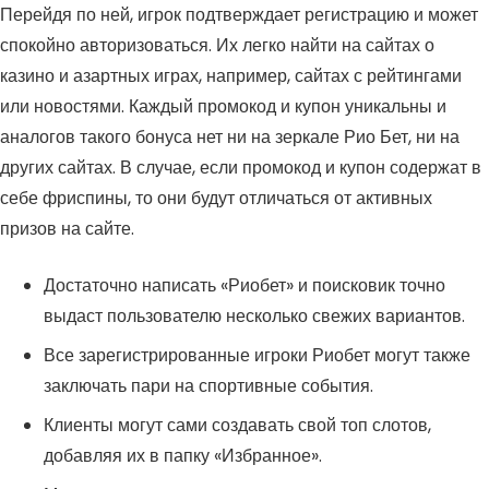
Перейдя по ней, игрок подтверждает регистрацию и может
спокойно авторизоваться. Их легко найти на сайтах о
казино и азартных играх, например, сайтах с рейтингами
или новостями. Каждый промокод и купон уникальны и
аналогов такого бонуса нет ни на зеркале Рио Бет, ни на
других сайтах. В случае, если промокод и купон содержат в
себе фриспины, то они будут отличаться от активных
призов на сайте.
Достаточно написать «Риобет» и поисковик точно
выдаст пользователю несколько свежих вариантов.
Все зарегистрированные игроки Риобет могут также
заключать пари на спортивные события.
Клиенты могут сами создавать свой топ слотов,
добавляя их в папку «Избранное».