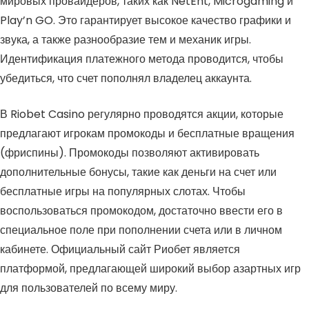
мировых провайдеров, таких как NetEnt, Microgaming и
Play’n GO. Это гарантирует высокое качество графики и
звука, а также разнообразие тем и механик игры.
Идентификация платежного метода проводится, чтобы
убедиться, что счет пополнял владелец аккаунта.
В Riobet Casino регулярно проводятся акции, которые
предлагают игрокам промокоды и бесплатные вращения
(фриспины). Промокоды позволяют активировать
дополнительные бонусы, такие как деньги на счет или
бесплатные игры на популярных слотах. Чтобы
воспользоваться промокодом, достаточно ввести его в
специальное поле при пополнении счета или в личном
кабинете. Официальный сайт Риобет является
платформой, предлагающей широкий выбор азартных игр
для пользователей по всему миру.