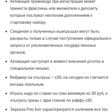
Активация промокода при регистрации может
принести фриспины или множители к депозиту,
которые послужат неплохим дополнением к
стартовому набору.
Сведения о полученных выигрышах могут быть
раскрыты только в случае поступления официального
запроса от уполномоченных государственных
органов.
Активация наступает в момент внесения promo в
специальное окошко.
Вейджер на отыгрыш – х35, на сегодня он считается
весьма лояльным.
Играть надо по ставке на спин минимум по 30 руб, а
отыграть призы с фри спинов по кэффу х30.
Зеркала Рио Бет характеризуются наличием все тех