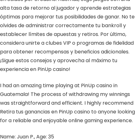
alta tasa de retorno al jugador y aprende estrategias
óptimas para mejorar tus posibilidades de ganar. No te
olvides de administrar correctamente tu bankroll y
establecer límites de apuestas y retiros. Por último,
considera unirte a clubes VIP o programas de fidelidad
para obtener recompensas y beneficios adicionales.
¡Sigue estos consejos y aprovecha al máximo tu
experiencia en PinUp casino!
I had an amazing time playing at PinUp casino in
Guatemala! The process of withdrawing my winnings
was straightforward and efficient. I highly recommend
Retira tus ganancias en PinUp casino to anyone looking
for a reliable and enjoyable online gaming experience.
Name: Juan P., Age: 35