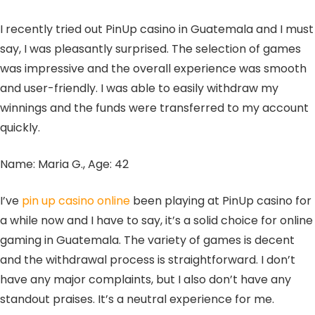
I recently tried out PinUp casino in Guatemala and I must
say, I was pleasantly surprised. The selection of games
was impressive and the overall experience was smooth
and user-friendly. I was able to easily withdraw my
winnings and the funds were transferred to my account
quickly.
Name: Maria G., Age: 42
I’ve
pin up casino online
been playing at PinUp casino for
a while now and I have to say, it’s a solid choice for online
gaming in Guatemala. The variety of games is decent
and the withdrawal process is straightforward. I don’t
have any major complaints, but I also don’t have any
standout praises. It’s a neutral experience for me.