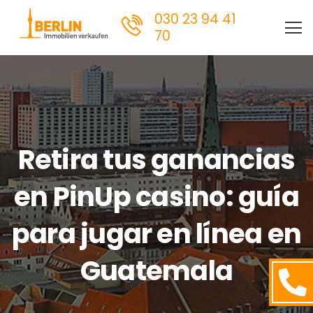
030 23 94 41
70
Retira tus ganancias
en PinUp casino: guía
para jugar en línea en
Guatemala