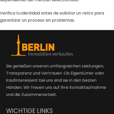
Verifica tu identidad antes de solicitar un retiro para
garantizar un proceso sin problemas.
Sie genießen unseren umfangreichen Leistungen,
Transparenz und Vertrauen. Ob Eigentümer oder
Kaufinteressent bei uns sind sie in den besten
Händen. Wir freuen uns auf Ihre Kontaktaufnahme
und die Zusammenarbeit.
WICHTIGE LINKS