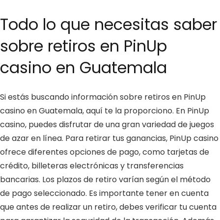
Todo lo que necesitas saber
sobre retiros en PinUp
casino en Guatemala
Si estás buscando información sobre retiros en PinUp
casino en Guatemala, aquí te la proporciono. En PinUp
casino, puedes disfrutar de una gran variedad de juegos
de azar en línea. Para retirar tus ganancias, PinUp casino
ofrece diferentes opciones de pago, como tarjetas de
crédito, billeteras electrónicas y transferencias
bancarias. Los plazos de retiro varían según el método
de pago seleccionado. Es importante tener en cuenta
que antes de realizar un retiro, debes verificar tu cuenta