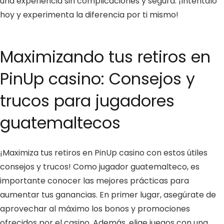
una experiencia sin complicaciones y segura. ¡Inténtalo
hoy y experimenta la diferencia por ti mismo!
Maximizando tus retiros en
PinUp casino: Consejos y
trucos para jugadores
guatemaltecos
¡Maximiza tus retiros en PinUp casino con estos útiles
consejos y trucos! Como jugador guatemalteco, es
importante conocer las mejores prácticas para
aumentar tus ganancias. En primer lugar, asegúrate de
aprovechar al máximo los bonos y promociones
ofrecidos por el casino. Además, elige juegos con una