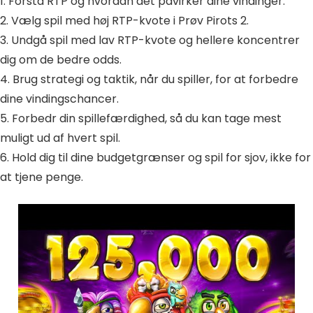
1. Forstå RTP og hvordan det påvirker dine vindinger.
2. Vælg spil med høj RTP-kvote i Prøv Pirots 2.
3. Undgå spil med lav RTP-kvote og hellere koncentrer
dig om de bedre odds.
4. Brug strategi og taktik, når du spiller, for at forbedre
dine vindingschancer.
5. Forbedr din spillefærdighed, så du kan tage mest
muligt ud af hvert spil.
6. Hold dig til dine budgetgrænser og spil for sjov, ikke for
at tjene penge.