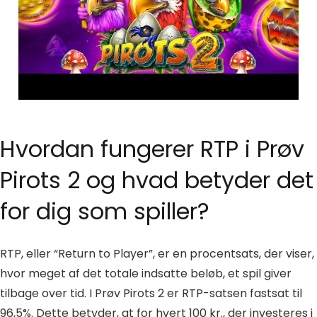
Hvordan fungerer RTP i Prøv
Pirots 2 og hvad betyder det
for dig som spiller?
RTP, eller “Return to Player”, er en procentsats, der viser,
hvor meget af det totale indsatte beløb, et spil giver
tilbage over tid. I Prøv Pirots 2 er RTP-satsen fastsat til
96,5%. Dette betyder, at for hvert 100 kr., der investeres i