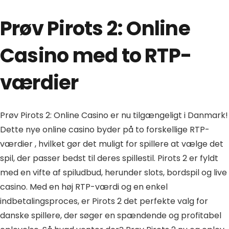
Prøv Pirots 2: Online
Casino med to RTP-
værdier
Prøv Pirots 2: Online Casino er nu tilgængeligt i Danmark!
Dette nye online casino byder på to forskellige RTP-
værdier , hvilket gør det muligt for spillere at vælge det
spil, der passer bedst til deres spillestil. Pirots 2 er fyldt
med en vifte af spiludbud, herunder slots, bordspil og live
casino. Med en høj RTP-værdi og en enkel
indbetalingsproces, er Pirots 2 det perfekte valg for
danske spillere, der søger en spændende og profitabel