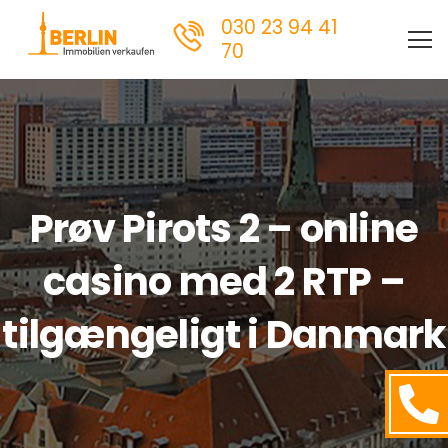
030 23 94 41
70
Prøv Pirots 2 – online
casino med 2 RTP –
tilgængeligt i Danmark