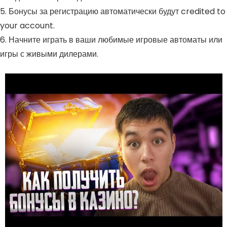
5. Бонусы за регистрацию автоматически будут credited to
your account.
6. Начните играть в ваши любимые игровые автоматы или
игры с живыми дилерами.