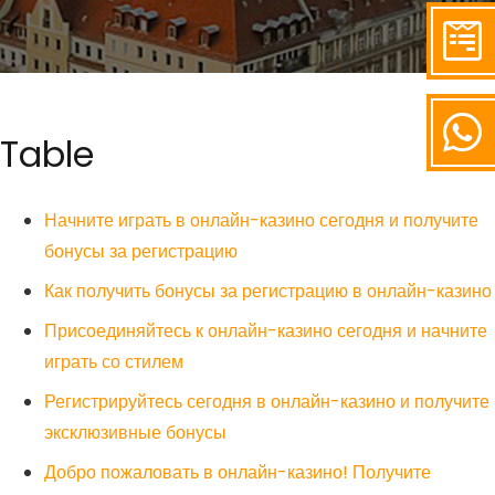
Table
Начните играть в онлайн-казино сегодня и получите
бонусы за регистрацию
Как получить бонусы за регистрацию в онлайн-казино
Присоединяйтесь к онлайн-казино сегодня и начните
играть со стилем
Регистрируйтесь сегодня в онлайн-казино и получите
эксклюзивные бонусы
Добро пожаловать в онлайн-казино! Получите