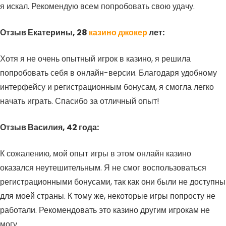
я искал. Рекомендую всем попробовать свою удачу.
Отзыв Екатерины, 28
казино джокер
лет:
Хотя я не очень опытный игрок в казино, я решила
попробовать себя в онлайн-версии. Благодаря удобному
интерфейсу и регистрационным бонусам, я смогла легко
начать играть. Спасибо за отличный опыт!
Отзыв Василия, 42 года:
К сожалению, мой опыт игры в этом онлайн казино
оказался неутешительным. Я не смог воспользоваться
регистрационными бонусами, так как они были не доступны
для моей страны. К тому же, некоторые игры попросту не
работали. Рекомендовать это казино другим игрокам не
могу.