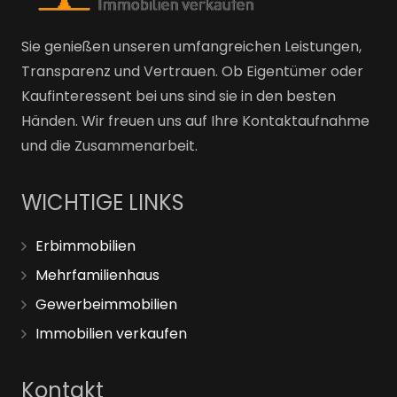
Sie genießen unseren umfangreichen Leistungen,
Transparenz und Vertrauen. Ob Eigentümer oder
Kaufinteressent bei uns sind sie in den besten
Händen. Wir freuen uns auf Ihre Kontaktaufnahme
und die Zusammenarbeit.
WICHTIGE LINKS
Erbimmobilien
Mehrfamilienhaus
Gewerbeimmobilien
Immobilien verkaufen
Kontakt