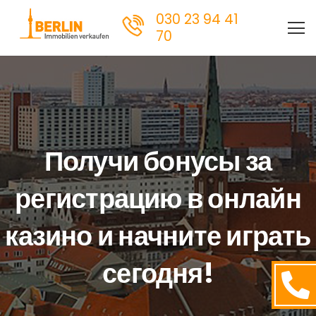
030 23 94 41
70
Получи бонусы за
регистрацию в онлайн
казино и начните играть
сегодня!