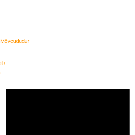
q Mövcududur
tı
z