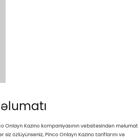
Məlumatı
 Pinco Onlayn Kazino kompaniyasının vebsitesindən məlumat
 siz özlüyünseniz, Pinco Onlayn Kazino tariflarını və