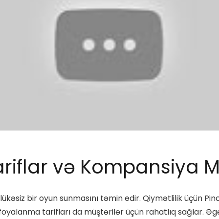
ariflar və Kompansiya 
əhlükəsiz bir oyun sunmasını təmin edir. Qiymətlilik üçün
oyalanma tarifları da müştərilər üçün rahatlıq sağlar. Əgər