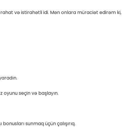
ahat və istirahətli idi. Mən onlara müraciət edirəm ki,
yaradın.
z oyunu seçin və başlayın.
ı bonusları sunmaq üçün çalışırıq.