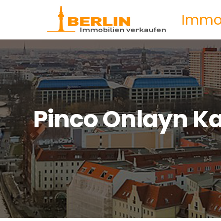
Immob
Pinco Onlayn K