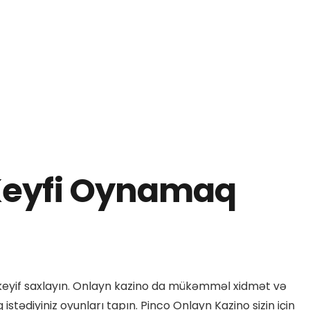
Keyfi Oynamaq
keyif saxlayın. Onlayn kazino da mükəmməl xidmət və
stədiyiniz oyunları tapın. Pinco Onlayn Kazino sizin için