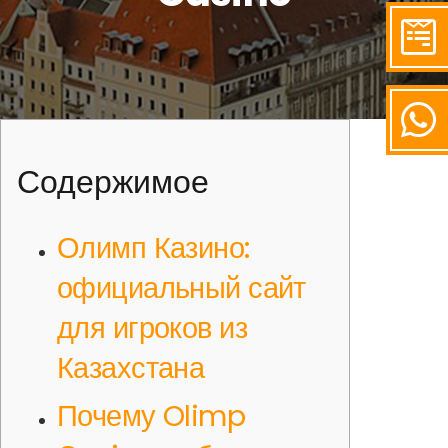
Содержимое
Олимп Казино:
официальный сайт
для игроков из
Казахстана
Почему Olimp