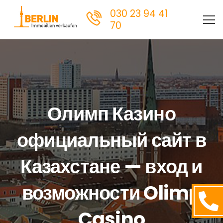
030 23 94 41
70
Олимп Казино
официальный сайт в
Казахстане — вход и
возможности Olimp
Casino