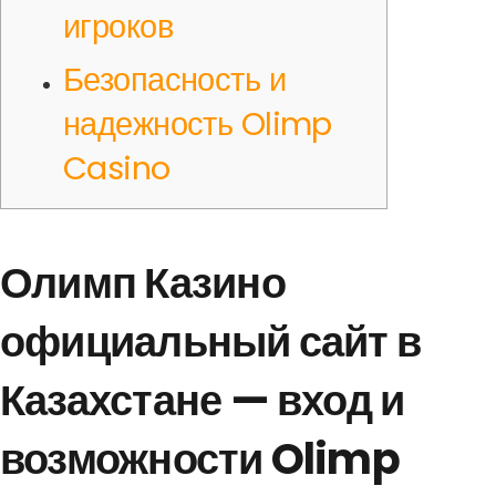
игроков
Безопасность и
надежность Olimp
Casino
Олимп Казино
официальный сайт в
Казахстане — вход и
возможности Olimp