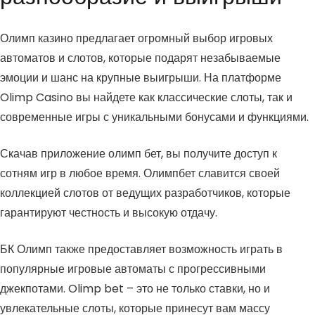
Олимп казино предлагает огромный выбор игровых
автоматов и слотов, которые подарят незабываемые
эмоции и шанс на крупные выигрыши. На платформе
Olimp Casino вы найдете как классические слоты, так и
современные игры с уникальными бонусами и функциями.
Скачав приложение олимп бет, вы получите доступ к
сотням игр в любое время. Олимпбет славится своей
коллекцией слотов от ведущих разработчиков, которые
гарантируют честность и высокую отдачу.
БК Олимп также предоставляет возможность играть в
популярные игровые автоматы с прогрессивными
джекпотами. Olimp bet – это не только ставки, но и
увлекательные слоты, которые принесут вам массу