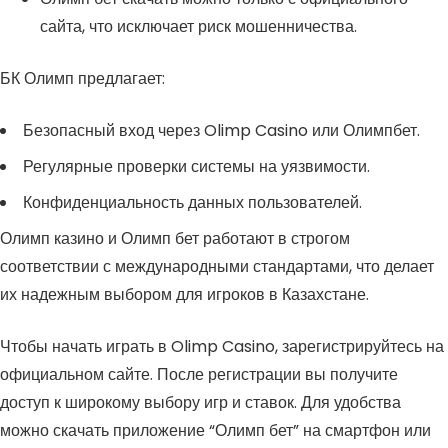
сайта, что исключает риск мошенничества.
БК Олимп предлагает:
Безопасный вход через Olimp Casino или Олимпбет.
Регулярные проверки системы на уязвимости.
Конфиденциальность данных пользователей.
Олимп казино и Олимп бет работают в строгом
соответствии с международными стандартами, что делает
их надежным выбором для игроков в Казахстане.
Чтобы начать играть в Olimp Casino, зарегистрируйтесь на
официальном сайте. После регистрации вы получите
доступ к широкому выбору игр и ставок. Для удобства
можно скачать приложение “Олимп бет” на смартфон или