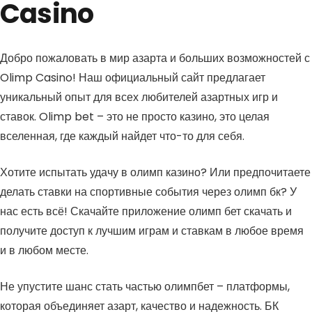
Casino
Добро пожаловать в мир азарта и больших возможностей с
Olimp Casino! Наш официальный сайт предлагает
уникальный опыт для всех любителей азартных игр и
ставок. Olimp bet – это не просто казино, это целая
вселенная, где каждый найдет что-то для себя.
Хотите испытать удачу в олимп казино? Или предпочитаете
делать ставки на спортивные события через олимп бк? У
нас есть всё! Скачайте приложение олимп бет скачать и
получите доступ к лучшим играм и ставкам в любое время
и в любом месте.
Не упустите шанс стать частью олимпбет – платформы,
которая объединяет азарт, качество и надежность. БК