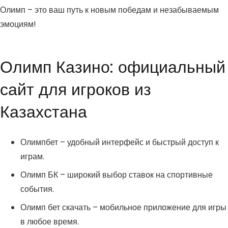
Олимп – это ваш путь к новым победам и незабываемым
эмоциям!
Олимп Казино: официальный
сайт для игроков из
Казахстана
Олимпбет – удобный интерфейс и быстрый доступ к
играм.
Олимп БК – широкий выбор ставок на спортивные
события.
Олимп бет скачать – мобильное приложение для игры
в любое время.