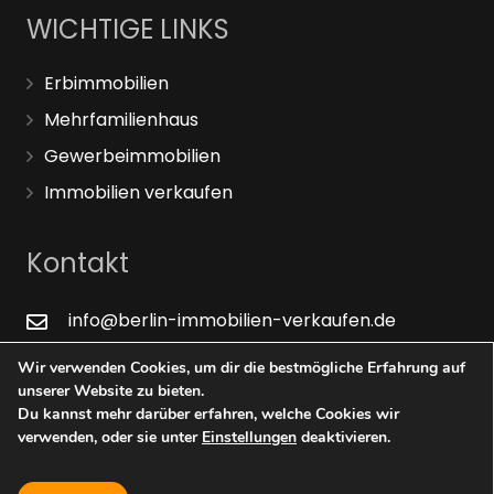
WICHTIGE LINKS
Erbimmobilien
Mehrfamilienhaus
Gewerbeimmobilien
Immobilien verkaufen
Kontakt
info@berlin-immobilien-verkaufen.de
030 / 23 94 41 70
Wir verwenden Cookies, um dir die bestmögliche Erfahrung auf
unserer Website zu bieten.
Romain-Rolland-Straße 55, 13089 Berlin
Du kannst mehr darüber erfahren, welche Cookies wir
verwenden, oder sie unter
Einstellungen
deaktivieren.
Copyright
2026 © Alle Rechte vorbehalten.