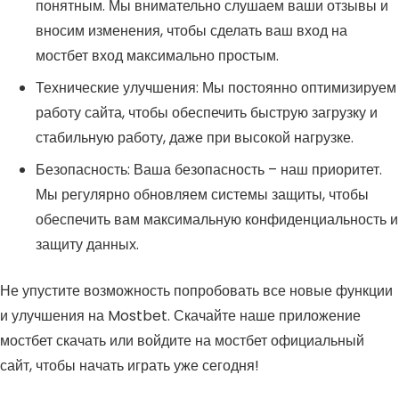
понятным. Мы внимательно слушаем ваши отзывы и
вносим изменения, чтобы сделать ваш вход на
мостбет вход максимально простым.
Технические улучшения: Мы постоянно оптимизируем
работу сайта, чтобы обеспечить быструю загрузку и
стабильную работу, даже при высокой нагрузке.
Безопасность: Ваша безопасность – наш приоритет.
Мы регулярно обновляем системы защиты, чтобы
обеспечить вам максимальную конфиденциальность и
защиту данных.
Не упустите возможность попробовать все новые функции
и улучшения на Mostbet. Скачайте наше приложение
мостбет скачать или войдите на мостбет официальный
сайт, чтобы начать играть уже сегодня!