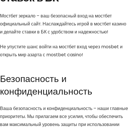
Мостбет зеркало – ваш безопасный вход на мостбет
официальный сайт. Наслаждайтесь игрой в мостбет казино
и делайте ставки в БК с удобством и надежностью!
Не упустите шанс войти на мостбет вход через mosbet и
открыть мир азарта с mostbet casino!
Безопасность и
конфиденциальность
Ваша безопасность и конфиденциальность – наши главные
приоритеты. Мы прилагаем все усилия, чтобы обеспечить
вам максимальный уровень защиты при использовании