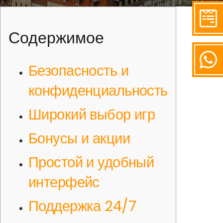
Содержимое
Безопасность и
конфиденциальность
Широкий выбор игр
Бонусы и акции
Простой и удобный
интерфейс
Поддержка 24/7