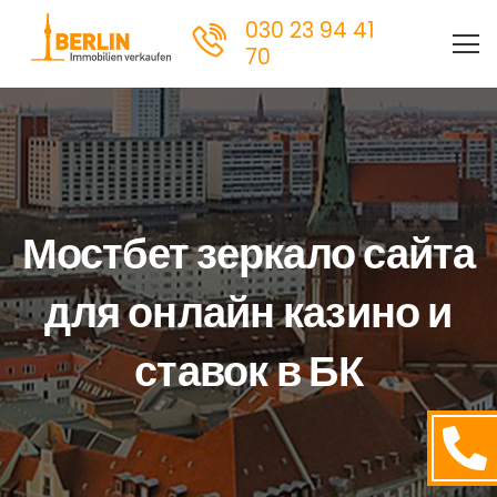
030 23 94 41
70
Мостбет зеркало сайта
для онлайн казино и
ставок в БК