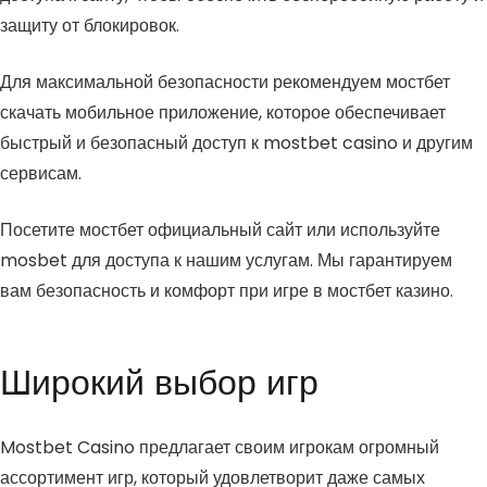
защиту от блокировок.
Для максимальной безопасности рекомендуем мостбет
скачать мобильное приложение, которое обеспечивает
быстрый и безопасный доступ к mostbet casino и другим
сервисам.
Посетите мостбет официальный сайт или используйте
mosbet для доступа к нашим услугам. Мы гарантируем
вам безопасность и комфорт при игре в мостбет казино.
Широкий выбор игр
Mostbet Casino предлагает своим игрокам огромный
ассортимент игр, который удовлетворит даже самых