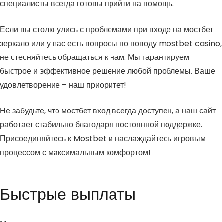
специалисты всегда готовы прийти на помощь.
Если вы столкнулись с проблемами при входе на мостбет
зеркало или у вас есть вопросы по поводу mostbet casino,
не стесняйтесь обращаться к нам. Мы гарантируем
быстрое и эффективное решение любой проблемы. Ваше
удовлетворение – наш приоритет!
Не забудьте, что мостбет вход всегда доступен, а наш сайт
работает стабильно благодаря постоянной поддержке.
Присоединяйтесь к Mostbet и наслаждайтесь игровым
процессом с максимальным комфортом!
Быстрые выплаты