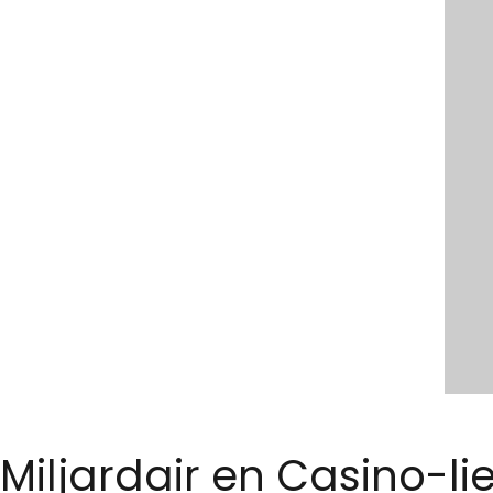
Miljardair en Casino-l