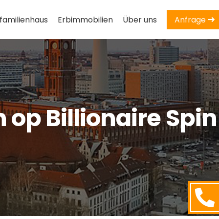
familienhaus
Erbimmobilien
Über uns
Anfrage
 op Billionaire Spin