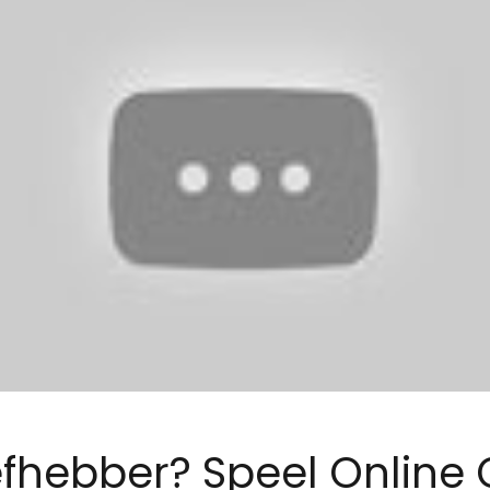
iefhebber? Speel Online