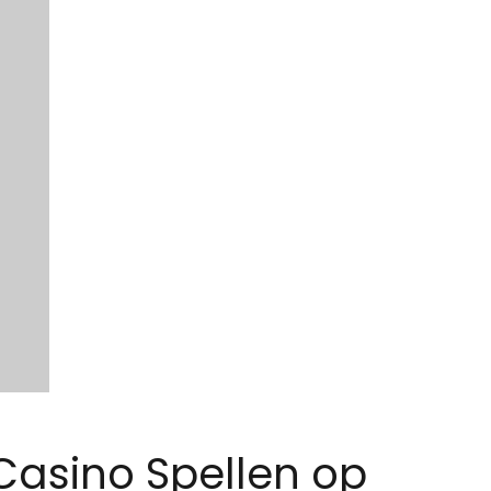
 Casino Spellen op