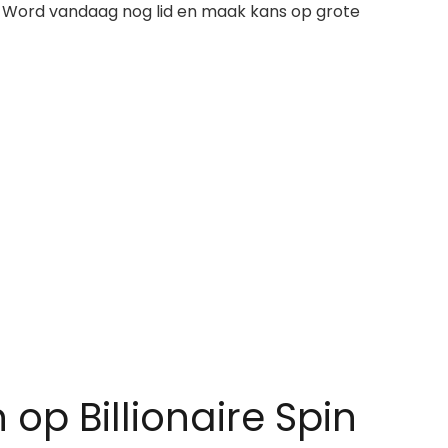
ng. Word vandaag nog lid en maak kans op grote
op Billionaire Spin