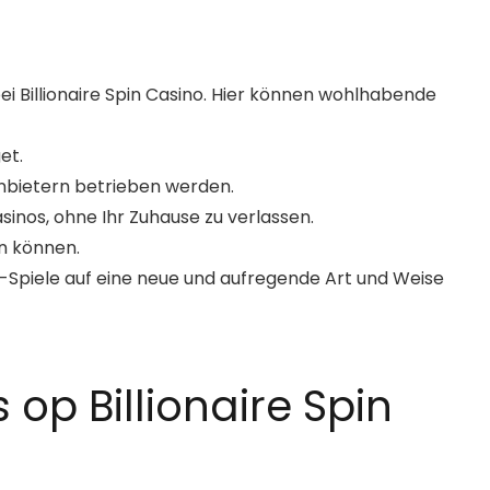
bei Billionaire Spin Casino. Hier können wohlhabende
et.
eanbietern betrieben werden.
inos, ohne Ihr Zuhause zu verlassen.
rn können.
no-Spiele auf eine neue und aufregende Art und Weise
 op Billionaire Spin