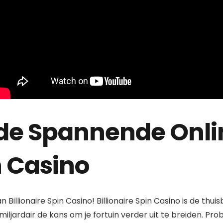
 de Spannende Onli
n Casino
Billionaire Spin Casino! Billionaire Spin Casino is de thui
ljardair de kans om je fortuin verder uit te breiden. Probe