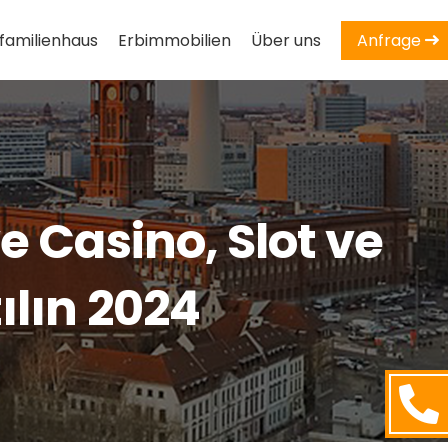
familienhaus
Erbimmobilien
Über uns
Anfrage
e Casino, Slot ve
ılın 2024