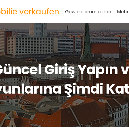
ilie verkaufen
Gewerbeimmobilien
Mehr
üncel Giriş Yapın v
unlarına Şimdi Kat