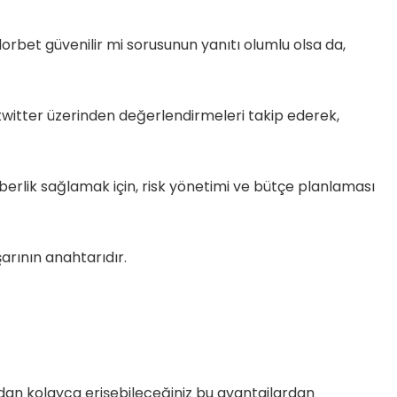
orbet güvenilir mi sorusunun yanıtı olumlu olsa da,
witter üzerinden değerlendirmeleri takip ederek,
hberlik sağlamak için, risk yönetimi ve bütçe planlaması
arının anahtarıdır.
ndan kolayca erişebileceğiniz bu avantajlardan