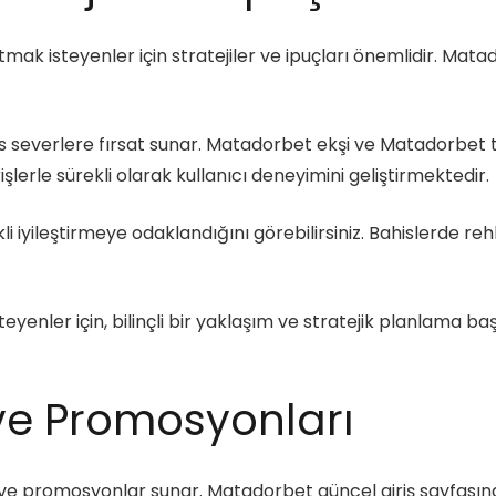
k isteyenler için stratejiler ve ipuçları önemlidir. Matad
severlere fırsat sunar. Matadorbet ekşi ve Matadorbet t
işlerle sürekli olarak kullanıcı deneyimini geliştirmektedir.
i iyileştirmeye odaklandığını görebilirsiniz. Bahislerde re
nler için, bilinçli bir yaklaşım ve stratejik planlama baş
ve Promosyonları
ar ve promosyonlar sunar. Matadorbet güncel giriş sayfası