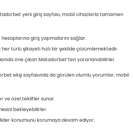
adorbet yeni giriş sayfası, mobil cihazlarla tamamen
de hesaplarına giriş yapmalarını sağlar.
er türlü şikayeti hızlı bir şekilde çözümlemektedir.
sında öne çıkan Matadorbet’ten yararlanabilirler.
adorbet ekşi sayfasında da görülen olumlu yorumlar, mobil
 ve özel teklifler sunar.
esini bekleyebilirler.
eki lider konumunu korumaya devam ediyor.