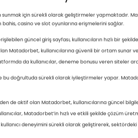
unmak için sürekli olarak geliştirmeler yapmaktadır. Mat
bahis, casino ve slot oyunlarına erişmelerini sağlar.
ilebilen güncel giriş sayfası, kullanıcıların hızlı bir şekil
n Matadorbet, kullanıcılarına güvenli bir ortam sunar ve h
formda da kullanıcılar, deneme bonusu veren siteler ara
 ve bu doğrultuda sürekli olarak iyileştirmeler yapar. Mat
 de aktif olan Matadorbet, kullanıcılarına güncel bilgiler
anıcılar, Matadorbet’in hızlı ve etkili şekilde çözüm üretm
kullanıcı deneyimini sürekli olarak geliştirerek, sektörd