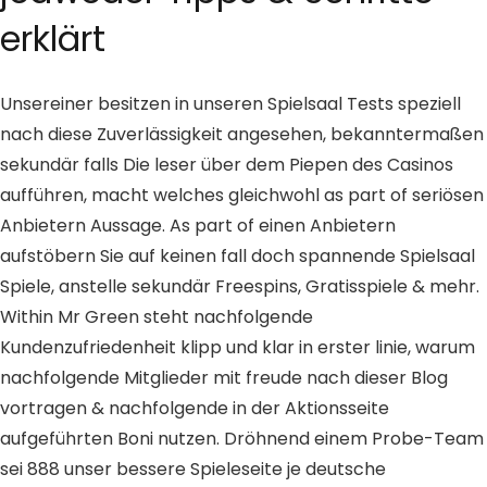
erklärt
Unsereiner besitzen in unseren Spielsaal Tests speziell
nach diese Zuverlässigkeit angesehen, bekanntermaßen
sekundär falls Die leser über dem Piepen des Casinos
aufführen, macht welches gleichwohl as part of seriösen
Anbietern Aussage. As part of einen Anbietern
aufstöbern Sie auf keinen fall doch spannende Spielsaal
Spiele, anstelle sekundär Freespins, Gratisspiele & mehr.
Within Mr Green steht nachfolgende
Kundenzufriedenheit klipp und klar in erster linie, warum
nachfolgende Mitglieder mit freude nach dieser Blog
vortragen & nachfolgende in der Aktionsseite
aufgeführten Boni nutzen. Dröhnend einem Probe-Team
sei 888 unser bessere Spieleseite je deutsche