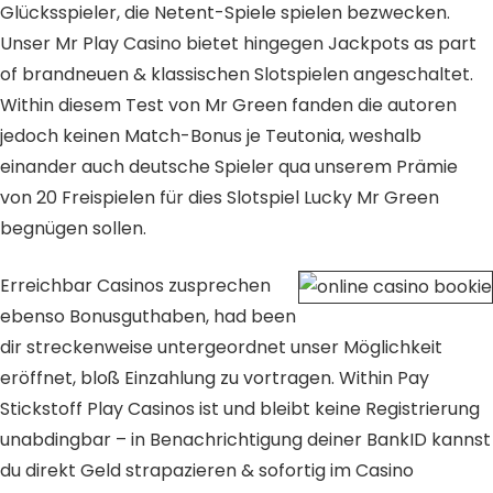
Glücksspieler, die Netent-Spiele spielen bezwecken.
Unser Mr Play Casino bietet hingegen Jackpots as part
of brandneuen & klassischen Slotspielen angeschaltet.
Within diesem Test von Mr Green fanden die autoren
jedoch keinen Match-Bonus je Teutonia, weshalb
einander auch deutsche Spieler qua unserem Prämie
von 20 Freispielen für dies Slotspiel Lucky Mr Green
begnügen sollen.
Erreichbar Casinos zusprechen
ebenso Bonusguthaben, had been
dir streckenweise untergeordnet unser Möglichkeit
eröffnet, bloß Einzahlung zu vortragen. Within Pay
Stickstoff Play Casinos ist und bleibt keine Registrierung
unabdingbar – in Benachrichtigung deiner BankID kannst
du direkt Geld strapazieren & sofortig im Casino