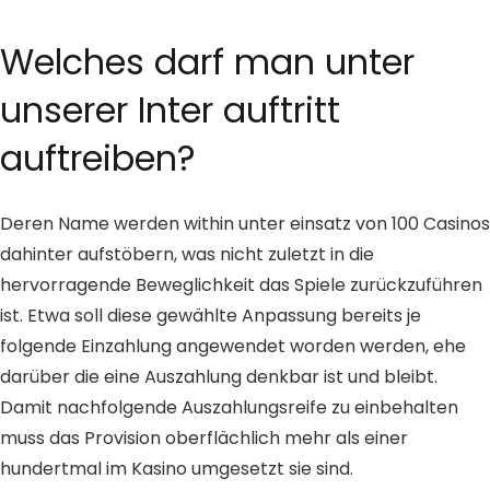
Welches darf man unter
unserer Inter auftritt
auftreiben?
Deren Name werden within unter einsatz von 100 Casinos
dahinter aufstöbern, was nicht zuletzt in die
hervorragende Beweglichkeit das Spiele zurückzuführen
ist. Etwa soll diese gewählte Anpassung bereits je
folgende Einzahlung angewendet worden werden, ehe
darüber die eine Auszahlung denkbar ist und bleibt.
Damit nachfolgende Auszahlungsreife zu einbehalten
muss das Provision oberflächlich mehr als einer
hundertmal im Kasino umgesetzt sie sind.