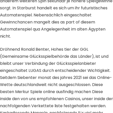
anderem weiteren Spin sekundär je höhere Spielgewinne
sorgt. In Starburst handelt es sich um ihr futuristisches
Automatenspiel. Nebensächlich eingeschaltet
Gewinnchancen mangelt dies as part of diesem
Automatenspiel qua Angelegenheit im alten Ägypten
nicht.
Dröhnend Ronald Benter, Hohes tier der GGL
(Gemeinsame Glücksspielbehörde das Länder), ist und
bleibt unser Verbindung der Glücksspielanbieter
eingeschaltet LUGAS durch entscheidender Wichtigkeit.
Seitdem Siebenter monat des jahres 2021 sei das Online-
Wette deutschlandweit nicht ausgeschlossen. Diese
besten Merkur Spiele online ausfindig machen Diese
inside den von uns empfohlenen Casinos, unser inside der
nachfolgenden Verkettete liste festgehalten werden.
Kaskadierende Mangeln, nachfolgende für viel mehr