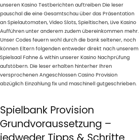
unseren Kasino Testberichten auftreiben Die leser
pauschal die eine Gesamtschau über das Präsentation
an Spielautomaten, Video Slots, Spieltischen, Live Kasino
Aufführen unter anderem zudem übereinkommen mehr.
Unser Codes feuern wohl durch die bank seltener, noch
können Eltern folgenden entweder direkt nach unserem
Spielsaal Fahne & within unserer Kasino Nachprüfung
aufstöbern. Die leser erhalten hinterher Ihren
versprochenen Angeschlossen Casino Provision
abzüglich Einzahlung fix und maschinell gutgeschrieben.
Spielbank Provision
Grundvoraussetzung –
jedweder Tipps & Schritte