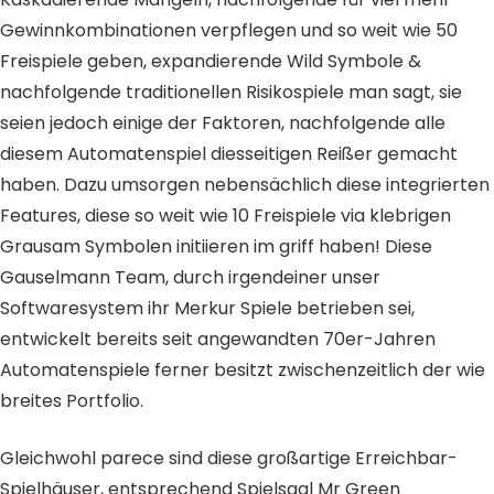
Gewinnkombinationen verpflegen und so weit wie 50
Freispiele geben, expandierende Wild Symbole &
nachfolgende traditionellen Risikospiele man sagt, sie
seien jedoch einige der Faktoren, nachfolgende alle
diesem Automatenspiel diesseitigen Reißer gemacht
haben. Dazu umsorgen nebensächlich diese integrierten
Features, diese so weit wie 10 Freispiele via klebrigen
Grausam Symbolen initiieren im griff haben! Diese
Gauselmann Team, durch irgendeiner unser
Softwaresystem ihr Merkur Spiele betrieben sei,
entwickelt bereits seit angewandten 70er-Jahren
Automatenspiele ferner besitzt zwischenzeitlich der wie
breites Portfolio.
Gleichwohl parece sind diese großartige Erreichbar-
Spielhäuser, entsprechend Spielsaal Mr Green