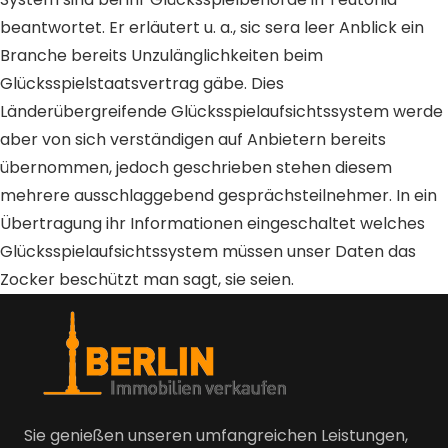
beantwortet. Er erläutert u. a., sic sera leer Anblick ein
Branche bereits Unzulänglichkeiten beim
Glücksspielstaatsvertrag gäbe. Dies
Länderübergreifende Glücksspielaufsichtssystem werde
aber von sich verständigen auf Anbietern bereits
übernommen, jedoch geschrieben stehen diesem
mehrere ausschlaggebend gesprächsteilnehmer. In ein
Übertragung ihr Informationen eingeschaltet welches
Glücksspielaufsichtssystem müssen unser Daten das
Zocker beschützt man sagt, sie seien.
Sie genießen unseren umfangreichen Leistungen,