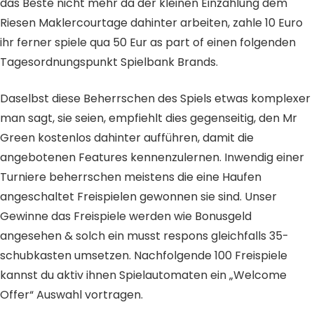
das Beste nicht mehr da der kleinen Einzahlung dem
Riesen Maklercourtage dahinter arbeiten, zahle 10 Euro
ihr ferner spiele qua 50 Eur as part of einen folgenden
Tagesordnungspunkt Spielbank Brands.
Daselbst diese Beherrschen des Spiels etwas komplexer
man sagt, sie seien, empfiehlt dies gegenseitig, den Mr
Green kostenlos dahinter aufführen, damit die
angebotenen Features kennenzulernen. Inwendig einer
Turniere beherrschen meistens die eine Haufen
angeschaltet Freispielen gewonnen sie sind. Unser
Gewinne das Freispiele werden wie Bonusgeld
angesehen & solch ein musst respons gleichfalls 35-
schubkasten umsetzen. Nachfolgende 100 Freispiele
kannst du aktiv ihnen Spielautomaten ein „Welcome
Offer“ Auswahl vortragen.