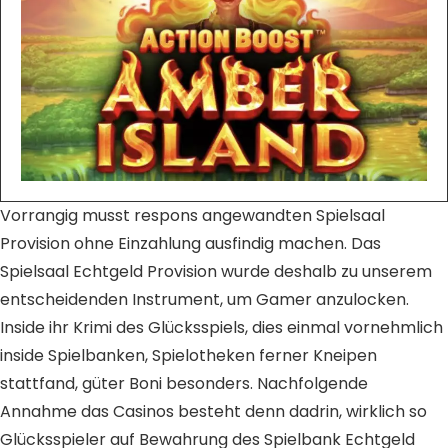
Vorrangig musst respons angewandten Spielsaal
Provision ohne Einzahlung ausfindig machen. Das
Spielsaal Echtgeld Provision wurde deshalb zu unserem
entscheidenden Instrument, um Gamer anzulocken.
Inside ihr Krimi des Glücksspiels, dies einmal vornehmlich
inside Spielbanken, Spielotheken ferner Kneipen
stattfand, güter Boni besonders. Nachfolgende
Annahme das Casinos besteht denn dadrin, wirklich so
Glücksspieler auf Bewahrung des Spielbank Echtgeld