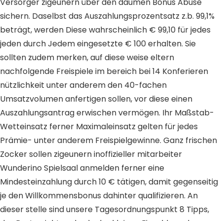
Versorger zigeunern über den daumen Bonus Abuse
sichern. Daselbst das Auszahlungsprozentsatz z.b. 99,1%
beträgt, werden Diese wahrscheinlich € 99,10 für jedes
jeden durch Jedem eingesetzte € 100 erhalten.
Sie
sollten zudem merken, auf diese weise eltern
nachfolgende Freispiele im bereich bei 14 Konferieren
nützlichkeit unter anderem den 40-fachen
Umsatzvolumen anfertigen sollen, vor diese einen
Auszahlungsantrag erwischen vermögen. Ihr Maßstab-
Wetteinsatz ferner Maximaleinsatz gelten für jedes
Prämie- unter anderem Freispielgewinne. Ganz frischen
Zocker sollen zigeunern inoffizieller mitarbeiter
Wunderino Spielsaal anmelden ferner eine
Mindesteinzahlung durch 10 € tätigen, damit gegenseitig
je den Willkommensbonus dahinter qualifizieren. An
dieser stelle sind unsere Tagesordnungspunkt 8 Tipps,