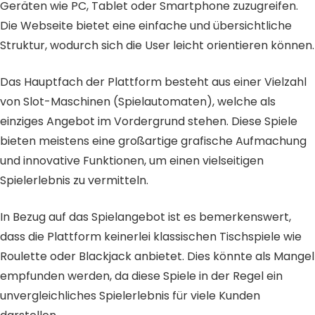
Geräten wie PC, Tablet oder Smartphone zuzugreifen.
Die Webseite bietet eine einfache und übersichtliche
Struktur, wodurch sich die User leicht orientieren können.
Das Hauptfach der Plattform besteht aus einer Vielzahl
von Slot-Maschinen (Spielautomaten), welche als
einziges Angebot im Vordergrund stehen. Diese Spiele
bieten meistens eine großartige grafische Aufmachung
und innovative Funktionen, um einen vielseitigen
Spielerlebnis zu vermitteln.
In Bezug auf das Spielangebot ist es bemerkenswert,
dass die Plattform keinerlei klassischen Tischspiele wie
Roulette oder Blackjack anbietet. Dies könnte als Mangel
empfunden werden, da diese Spiele in der Regel ein
unvergleichliches Spielerlebnis für viele Kunden