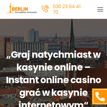
030 23 94 41
70
„Graj natychmiast w
kasynie online –
Instant online casino
grać w kasynie
internetowym“