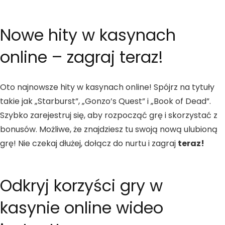
Nowe hity w kasynach
online – zagraj teraz!
Oto najnowsze hity w kasynach online! Spójrz na tytuły
takie jak „Starburst”, „Gonzo’s Quest” i „Book of Dead”.
Szybko zarejestruj się, aby rozpocząć grę i skorzystać z
bonusów. Możliwe, że znajdziesz tu swoją nową ulubioną
grę! Nie czekaj dłużej, dołącz do nurtu i zagraj
teraz!
Odkryj korzyści gry w
kasynie online wideo