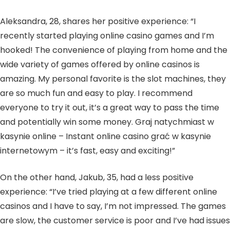
Aleksandra, 28, shares her positive experience: “I
recently started playing online casino games and I’m
hooked! The convenience of playing from home and the
wide variety of games offered by online casinos is
amazing. My personal favorite is the slot machines, they
are so much fun and easy to play. I recommend
everyone to try it out, it’s a great way to pass the time
and potentially win some money. Graj natychmiast w
kasynie online – Instant online casino grać w kasynie
internetowym – it’s fast, easy and exciting!”
On the other hand, Jakub, 35, had a less positive
experience: “I’ve tried playing at a few different online
casinos and I have to say, I’m not impressed. The games
are slow, the customer service is poor and I’ve had issues