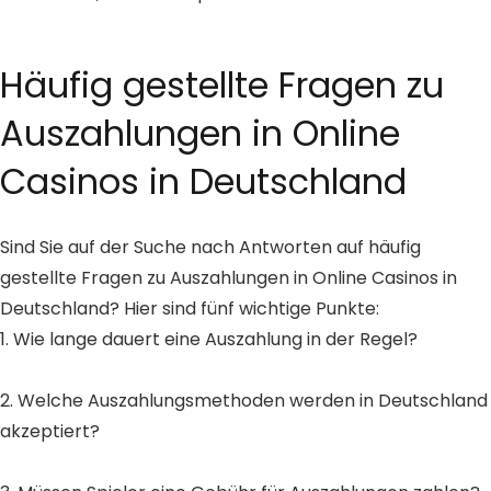
Häufig gestellte Fragen zu
Auszahlungen in Online
Casinos in Deutschland
Sind Sie auf der Suche nach Antworten auf häufig
gestellte Fragen zu Auszahlungen in Online Casinos in
Deutschland? Hier sind fünf wichtige Punkte:
1. Wie lange dauert eine Auszahlung in der Regel?
2. Welche Auszahlungsmethoden werden in Deutschland
akzeptiert?