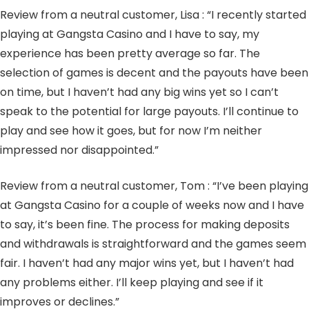
Review from a neutral customer, Lisa : “I recently started
playing at Gangsta Casino and I have to say, my
experience has been pretty average so far. The
selection of games is decent and the payouts have been
on time, but I haven’t had any big wins yet so I can’t
speak to the potential for large payouts. I’ll continue to
play and see how it goes, but for now I’m neither
impressed nor disappointed.”
Review from a neutral customer, Tom : “I’ve been playing
at Gangsta Casino for a couple of weeks now and I have
to say, it’s been fine. The process for making deposits
and withdrawals is straightforward and the games seem
fair. I haven’t had any major wins yet, but I haven’t had
any problems either. I’ll keep playing and see if it
improves or declines.”