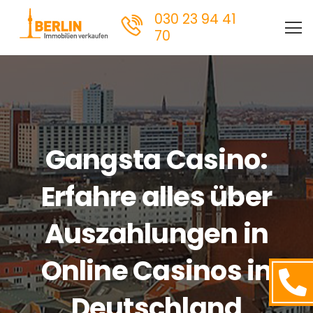
030 23 94 41
70
Gangsta Casino:
Erfahre alles über
Auszahlungen in
Online Casinos in
Deutschland