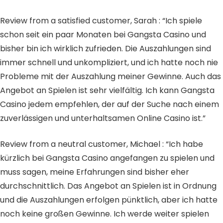
Review from a satisfied customer, Sarah : “Ich spiele
schon seit ein paar Monaten bei Gangsta Casino und
bisher bin ich wirklich zufrieden. Die Auszahlungen sind
immer schnell und unkompliziert, und ich hatte noch nie
Probleme mit der Auszahlung meiner Gewinne. Auch das
Angebot an Spielen ist sehr vielfältig. Ich kann Gangsta
Casino jedem empfehlen, der auf der Suche nach einem
zuverlässigen und unterhaltsamen Online Casino ist.”
Review from a neutral customer, Michael : “Ich habe
kürzlich bei Gangsta Casino angefangen zu spielen und
muss sagen, meine Erfahrungen sind bisher eher
durchschnittlich. Das Angebot an Spielen ist in Ordnung
und die Auszahlungen erfolgen pünktlich, aber ich hatte
noch keine großen Gewinne. Ich werde weiter spielen