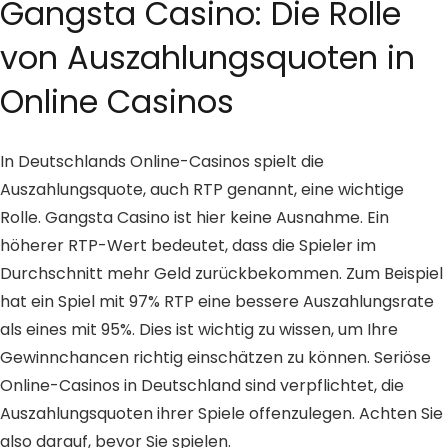
Gangsta Casino: Die Rolle
von Auszahlungsquoten in
Online Casinos
In Deutschlands Online-Casinos spielt die
Auszahlungsquote, auch RTP genannt, eine wichtige
Rolle. Gangsta Casino ist hier keine Ausnahme. Ein
höherer RTP-Wert bedeutet, dass die Spieler im
Durchschnitt mehr Geld zurückbekommen. Zum Beispiel
hat ein Spiel mit 97% RTP eine bessere Auszahlungsrate
als eines mit 95%. Dies ist wichtig zu wissen, um Ihre
Gewinnchancen richtig einschätzen zu können. Seriöse
Online-Casinos in Deutschland sind verpflichtet, die
Auszahlungsquoten ihrer Spiele offenzulegen. Achten Sie
also darauf, bevor Sie spielen.