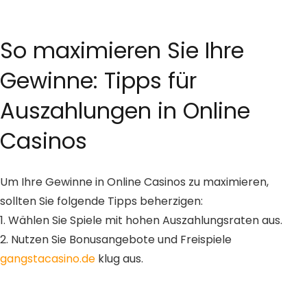
So maximieren Sie Ihre
Gewinne: Tipps für
Auszahlungen in Online
Casinos
Um Ihre Gewinne in Online Casinos zu maximieren,
sollten Sie folgende Tipps beherzigen:
1. Wählen Sie Spiele mit hohen Auszahlungsraten aus.
2. Nutzen Sie Bonusangebote und Freispiele
gangstacasino.de
klug aus.