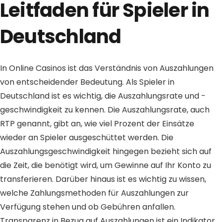
Leitfaden für Spieler in
Deutschland
In Online Casinos ist das Verständnis von Auszahlungen
von entscheidender Bedeutung. Als Spieler in
Deutschland ist es wichtig, die Auszahlungsrate und -
geschwindigkeit zu kennen. Die Auszahlungsrate, auch
RTP genannt, gibt an, wie viel Prozent der Einsätze
wieder an Spieler ausgeschüttet werden. Die
Auszahlungsgeschwindigkeit hingegen bezieht sich auf
die Zeit, die benötigt wird, um Gewinne auf Ihr Konto zu
transferieren. Darüber hinaus ist es wichtig zu wissen,
welche Zahlungsmethoden für Auszahlungen zur
Verfügung stehen und ob Gebühren anfallen.
Transparenz in Bezug auf Auszahlungen ist ein Indikator