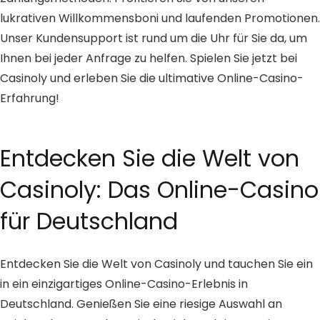
lukrativen Willkommensboni und laufenden Promotionen.
Unser Kundensupport ist rund um die Uhr für Sie da, um
Ihnen bei jeder Anfrage zu helfen. Spielen Sie jetzt bei
Casinoly und erleben Sie die ultimative Online-Casino-
Erfahrung!
Entdecken Sie die Welt von
Casinoly: Das Online-Casino
für Deutschland
Entdecken Sie die Welt von Casinoly und tauchen Sie ein
in ein einzigartiges Online-Casino-Erlebnis in
Deutschland. Genießen Sie eine riesige Auswahl an