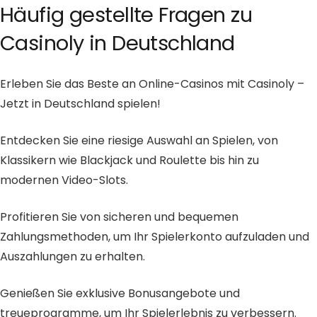
Häufig gestellte Fragen zu
Casinoly in Deutschland
Erleben Sie das Beste an Online-Casinos mit Casinoly –
Jetzt in Deutschland spielen!
Entdecken Sie eine riesige Auswahl an Spielen, von
Klassikern wie Blackjack und Roulette bis hin zu
modernen Video-Slots.
Profitieren Sie von sicheren und bequemen
Zahlungsmethoden, um Ihr Spielerkonto aufzuladen und
Auszahlungen zu erhalten.
Genießen Sie exklusive Bonusangebote und
treueprogramme, um Ihr Spielerlebnis zu verbessern.