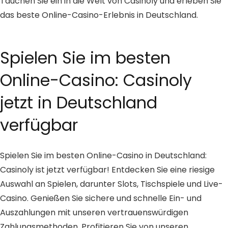
Tauchen Sie ein in die Welt von Casinoly und erleben Sie
das beste Online-Casino-Erlebnis in Deutschland.
Spielen Sie im besten
Online-Casino: Casinoly
jetzt in Deutschland
verfügbar
Spielen Sie im besten Online-Casino in Deutschland:
Casinoly ist jetzt verfügbar! Entdecken Sie eine riesige
Auswahl an Spielen, darunter Slots, Tischspiele und Live-
Casino. Genießen Sie sichere und schnelle Ein- und
Auszahlungen mit unseren vertrauenswürdigen
Zahlungsmethoden. Profitieren Sie von unseren