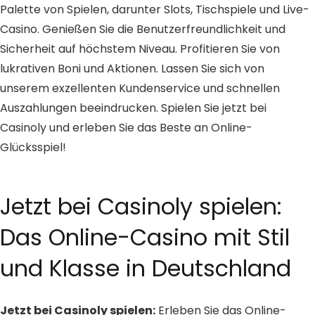
Palette von Spielen, darunter Slots, Tischspiele und Live-
Casino. Genießen Sie die Benutzerfreundlichkeit und
Sicherheit auf höchstem Niveau. Profitieren Sie von
lukrativen Boni und Aktionen. Lassen Sie sich von
unserem exzellenten Kundenservice und schnellen
Auszahlungen beeindrucken. Spielen Sie jetzt bei
Casinoly und erleben Sie das Beste an Online-
Glücksspiel!
Jetzt bei Casinoly spielen:
Das Online-Casino mit Stil
und Klasse in Deutschland
Jetzt bei Casinoly spielen:
Erleben Sie das Online-