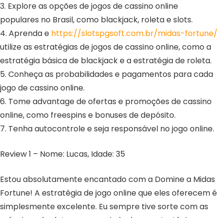
3. Explore as opções de jogos de cassino online
populares no Brasil, como blackjack, roleta e slots.
4. Aprenda e
https://slotspgsoft.com.br/midas-fortune/
utilize as estratégias de jogos de cassino online, como a
estratégia básica de blackjack e a estratégia de roleta.
5. Conheça as probabilidades e pagamentos para cada
jogo de cassino online.
6. Tome advantage de ofertas e promoções de cassino
online, como freespins e bonuses de depósito.
7. Tenha autocontrole e seja responsável no jogo online.
Review 1 – Nome: Lucas, Idade: 35
Estou absolutamente encantado com a Domine a Midas
Fortune! A estratégia de jogo online que eles oferecem é
simplesmente excelente. Eu sempre tive sorte com as