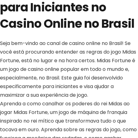
para Iniciantes no
Casino Online no Brasil
Seja bem-vindo ao canal de casino online no Brasil! Se
você está procurando entender as regras do jogo Midas
Fortune, está no lugar e na hora certos. Midas Fortune é
um jogo de casino online popular em todo o mundo e,
especialmente, no Brasil. Este guia foi desenvolvido
especificamente para iniciantes e visa ajudar a
maximizar a sua experiência de jogo.
Aprenda a como canalhar os poderes do rei Midas ao
jogar Midas Fortune, um jogo de máquina de franquia
inspirado no rei mítico que transformava tudo o que
tocava em ouro. Aprenda sobre as regras do jogo, como