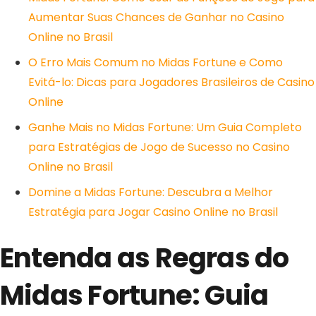
Aumentar Suas Chances de Ganhar no Casino
Online no Brasil
O Erro Mais Comum no Midas Fortune e Como
Evitá-lo: Dicas para Jogadores Brasileiros de Casino
Online
Ganhe Mais no Midas Fortune: Um Guia Completo
para Estratégias de Jogo de Sucesso no Casino
Online no Brasil
Domine a Midas Fortune: Descubra a Melhor
Estratégia para Jogar Casino Online no Brasil
Entenda as Regras do
Midas Fortune: Guia