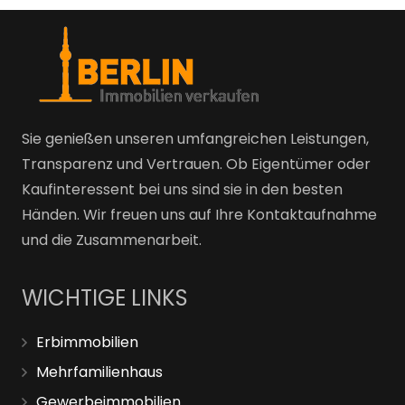
Sie genießen unseren umfangreichen Leistungen,
Transparenz und Vertrauen. Ob Eigentümer oder
Kaufinteressent bei uns sind sie in den besten
Händen. Wir freuen uns auf Ihre Kontaktaufnahme
und die Zusammenarbeit.
WICHTIGE LINKS
Erbimmobilien
Mehrfamilienhaus
Gewerbeimmobilien