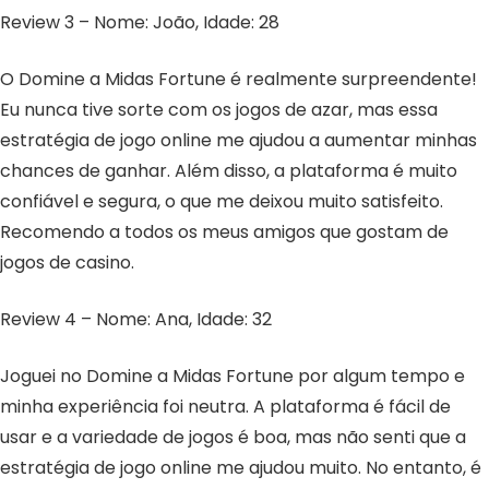
Review 3 – Nome: João, Idade: 28
O Domine a Midas Fortune é realmente surpreendente!
Eu nunca tive sorte com os jogos de azar, mas essa
estratégia de jogo online me ajudou a aumentar minhas
chances de ganhar. Além disso, a plataforma é muito
confiável e segura, o que me deixou muito satisfeito.
Recomendo a todos os meus amigos que gostam de
jogos de casino.
Review 4 – Nome: Ana, Idade: 32
Joguei no Domine a Midas Fortune por algum tempo e
minha experiência foi neutra. A plataforma é fácil de
usar e a variedade de jogos é boa, mas não senti que a
estratégia de jogo online me ajudou muito. No entanto, é