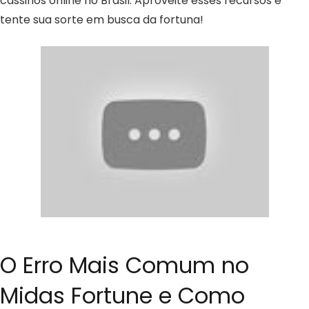
cassinos online no Brasil. Aproveite esses recursos e
tente sua sorte em busca da fortuna!
O Erro Mais Comum no
Midas Fortune e Como