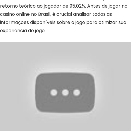
retorno teórico ao jogador de 95,02%. Antes de jogar no
casino online no Brasil, é crucial analisar todas as
informações disponíveis sobre o jogo para otimizar sua
experiência de jogo.