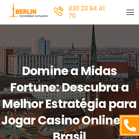
030 23 94 41
70
Domine a Midas
Fortune: Descubra a
Melhor Estratégia para
Jogar Casino Online no
Brasil