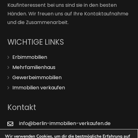
Kaufinteressent bei uns sind sie in den besten
Händen. Wir freuen uns auf Ihre Kontaktaufnahme
und die Zusammenarbeit.
WICHTIGE LINKS
Erbimmobilien
Mehrfamilienhaus
Gewerbeimmobilien
Immobilien verkaufen
Kontakt
info@berlin-immobilien-verkaufen.de
030 / 23 94 41 70
Wir verwenden Cookies, um dir die bestmögliche Erfahrung auf