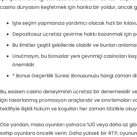
casino dünyasını keşfetmek için harika bir yoldur, ancak
İşte seçim yapmanıza yardımcı olacak hızlı bir kıla
Depozitosuz ücretsiz çevirme hakkı kazanmak için par
Bu limitler çeşitli şekillerde olabilir ve bunları anl
Unutmayın, bu bonuslar yeni çevrimiçi casinoları k
önemlidir.
* Bonus Geçerlilik Süresi: Bonusunuzu hangi zaman dil
Bu, esasen casino deneyiminin ücretsiz bir denemesidir v
için tasarlanmış promosyon araçlarıdır ve sınırlamaları va
teklifiyle ilişkili hüküm ve koşulları her zaman titizlikle okuy
Öte yandan, masa oyunları yalnızca %10 veya daha az gibi
sahip oyunlara öncelik verin. Daha yüksek bir RTP, oyunun