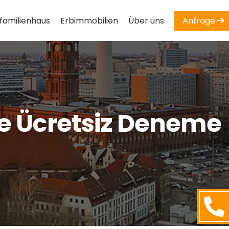
familienhaus
Erbimmobilien
Über uns
Anfrage
le Ücretsiz Deneme