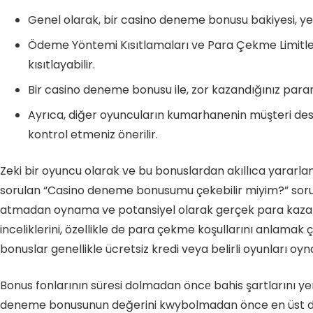
Genel olarak, bir casino deneme bonusu bakiyesi, yeni
Ödeme Yöntemi Kısıtlamaları ve Para Çekme Limitleri
kısıtlayabilir.
Bir casino deneme bonusu ile, zor kazandığınız paran
Ayrıca, diğer oyuncuların kumarhanenin müşteri desteğ
kontrol etmeniz önerilir.
Zeki bir oyuncu olarak ve bu bonuslardan akıllıca yararlana
sorulan “Casino deneme bonusumu çekebilir miyim?” sorusu
atmadan oynama ve potansiyel olarak gerçek para kazanma
inceliklerini, özellikle de para çekme koşullarını anlam
bonuslar genellikle ücretsiz kredi veya belirli oyunları oyn
Bonus fonlarının süresi dolmadan öncе bahis şartlarını ye
deneme bonusunun değerini kwybolmadan önce en üst düzeye