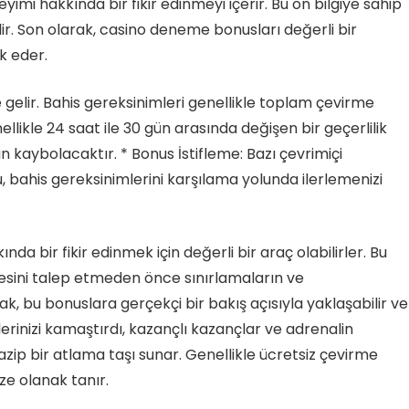
i hakkında bir fikir edinmeyi içerir. Bu ön bilgiye sahip
ir. Son olarak, casino deneme bonusları değerli bir
k eder.
te gelir. Bahis gereksinimleri genellikle toplam çevirme
llikle 24 saat ile 30 gün arasında değişen bir geçerlilik
n kaybolacaktır. * Bonus İstifleme: Bazı çevrimiçi
u, bahis gereksinimlerini karşılama yolunda ilerlemenizi
bir fikir edinmek için değerli bir araç olabilirler. Bu
nesini talep etmeden önce sınırlamaların ve
k, bu bonuslara gerçekçi bir bakış açısıyla yaklaşabilir ve
erinizi kamaştırdı, kazançlı kazançlar ve adrenalin
p bir atlama taşı sunar. Genellikle ücretsiz çevirme
e olanak tanır.