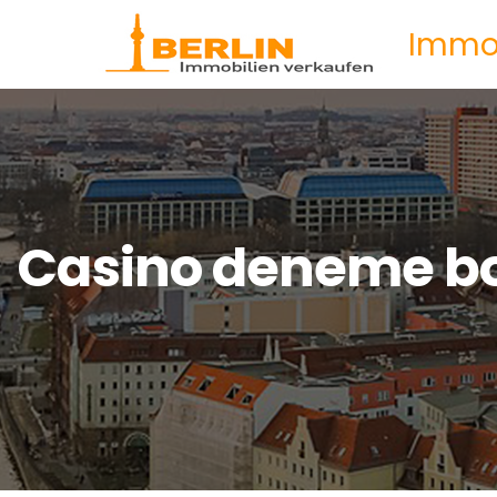
Immob
Casino deneme bon