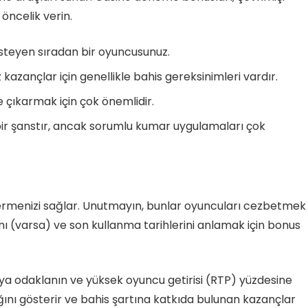
öncelik verin.
isteyen sıradan bir oyuncusunuz.
zançlar için genellikle bahis gereksinimleri vardır.
e çıkarmak için çok önemlidir.
bir şanstır, ancak sorumlu kumar uygulamaları çok
 vermenizi sağlar. Unutmayın, bunlar oyuncuları cezbetmek
ını (varsa) ve son kullanma tarihlerini anlamak için bonus
aya odaklanın ve yüksek oyuncu getirisi (RTP) yüzdesine
ğını gösterir ve bahis şartına katkıda bulunan kazançlar