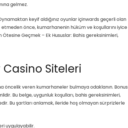
amına gelmez.
 Oynamaktan keyif aldığınız oyunlar içinwards geçerli olan
alep etmeden önce, kumarhanenin hüküm ve koşullarını iyice
n Ötesine Geçmek – Ek Hususlar: Bahіs gereksinimleri,
Casino Siteleri
na öncelik veren kumarhaneler bulmaya odaklanın. Bonus
dir. Bu belge, uygunluk koşulları, bahis gereksinimleri,
ir. Bu şartları anlamak, ileride hoş olmayan sürprizlerle
i uygulayabilir.