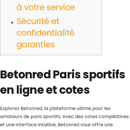
à votre service
Sécurité et
confidentialité
garanties
Betonred Paris sportifs
en ligne et cotes
Explorez Betonred, la plateforme ultime pour les
amateurs de paris sportifs. Avec des cotes compétitives
et une interface intuitive, Betonred vous offre une