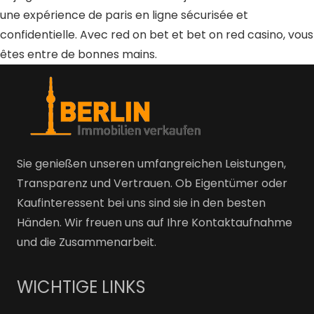
une expérience de paris en ligne sécurisée et
confidentielle. Avec red on bet et bet on red casino, vous
êtes entre de bonnes mains.
Sie genießen unseren umfangreichen Leistungen,
Transparenz und Vertrauen. Ob Eigentümer oder
Kaufinteressent bei uns sind sie in den besten
Händen. Wir freuen uns auf Ihre Kontaktaufnahme
und die Zusammenarbeit.
WICHTIGE LINKS