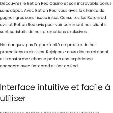
Découvrez le Bet on Red Casino et son incroyable bonus
sans dépôt. Avec Bet on Red, vous avez la chance de
gagner gros sans risque initial. Consultez les Betonred
avis et Bet on Red avis pour voir comment nos clients
sont satisfaits de nos promotions exclusives.
Ne manquez pas l’opportunité de profiter de nos
promotions exclusives. Rejoignez-nous dès maintenant
et transformez chaque pari en une expérience
gagnante avec Betonred et Bet on Red.
Interface intuitive et facile à
utiliser