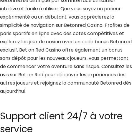
Betonred se distingue par son interface utilisateur
intuitive et facile à utiliser. Que vous soyez un parieur
expérimenté ou un débutant, vous apprécierez la
simplicité de navigation sur Betonred Casino. Profitez de
paris sportifs en ligne avec des cotes compétitives et
explorez les jeux de casino avec un code bonus Betonred
exclusif. Bet on Red Casino offre également un bonus
sans dépôt pour les nouveaux joueurs, vous permettant
de commencer votre aventure sans risque. Consultez les
avis sur Bet on Red pour découvrir les expériences des
autres joueurs et rejoignez la communauté Betonred dès
aujourd’hui.
Support client 24/7 à votre
service