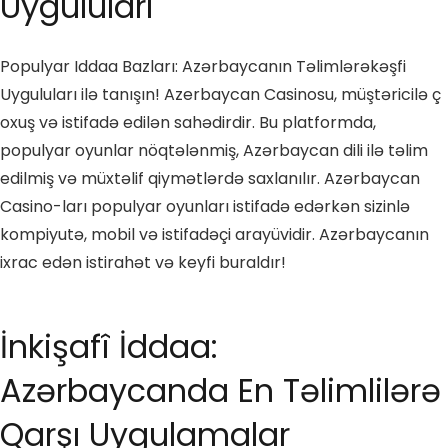
Uyguluları
Populyar Iddaa Bazları: Azərbaycanın Təlimlərəkəşfi
Uyguluları ilə tanışın! Azerbaycan Casinosu, müştəricilə ç
oxuş və istifadə edilən sahədirdir. Bu platformda,
populyar oyunlar nöqtələnmiş, Azərbaycan dili ilə təlim
edilmiş və müxtəlif qiymətlərdə saxlanılır. Azərbaycan
Casino-ları populyar oyunları istifadə edərkən sizinlə
kompiyutə, mobil və istifadəçi arayüvidir. Azərbaycanın
ixrac edən istirahət və keyfi buraldır!
İnkişafî İddaa:
Azərbaycanda En Təlimlilərə
Qarşı Uygulamalar