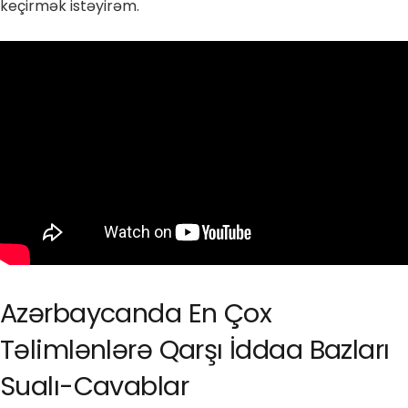
keçirmək istəyirəm.
Azərbaycanda En Çox
Təlimlənlərə Qarşı İddaa Bazları
Sualı-Cavablar