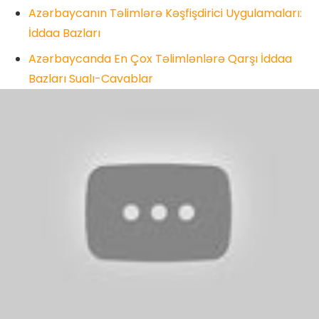
Azərbaycanın Təlimlərə Kəşfişdirici Uygulamaları:
İddaa Bazları
Azərbaycanda En Çox Təlimlənlərə Qarşı İddaa
Bazları Sualı-Cavablar