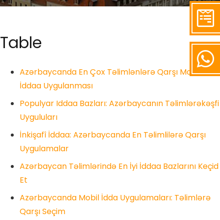
Table
Azərbaycanda En Çox Təlimlənlərə Qarşı Mobil
İddaa Uygulanması
Populyar Iddaa Bazları: Azərbaycanın Təlimlərəkəşfi
Uyguluları
İnkişafî İddaa: Azərbaycanda En Təlimlilərə Qarşı
Uygulamalar
Azərbaycan Təlimlərində En İyi İddaa Bazlarını Keçid
Et
Azərbaycanda Mobil İdda Uygulamaları: Təlimlərə
Qarşı Seçim