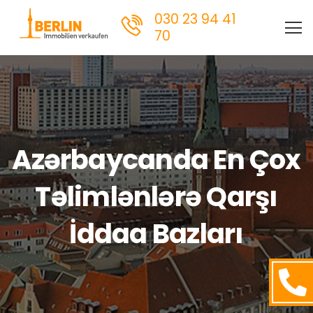
030 23 94 41
70
Azərbaycanda En Çox
Təlimlənlərə Qarşı
İddaa Bazları