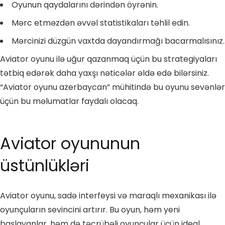
Oyunun qaydalarını dərindən öyrənin.
Mərc etməzdən əvvəl statistikaları təhlil edin.
Mərcinizi düzgün vaxtda dayandırmağı bacarmalısınız.
Aviator oyunu ilə uğur qazanmaq üçün bu strategiyaları
tətbiq edərək daha yaxşı nəticələr əldə edə bilərsiniz.
“Aviator oyunu azerbaycan” mühitində bu oyunu sevənlər
üçün bu məlumatlar faydalı olacaq.
Aviator oyununun
üstünlükləri
Aviator oyunu, sadə interfeysi və maraqlı mexanikası ilə
oyunçuların sevincini artırır. Bu oyun, həm yeni
başlayanlar, həm də təcrübəli oyunçular üçün ideal