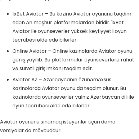
1xBet Aviator – Bu kazino Aviator oyununu təqdim
edən ən məşhur platformalardan biridir. 1xBet
Aviator ilə oyunsevərlər yüksək keyfiyyətli oyun
təcrübəsi əldə edə bilərlər.
Online Aviator – Online kazinolarda Aviator oyunu
geniş yayılıb. Bu platformalar oyunsevərlərə rahat
və sürətli giriş imkanı təqdim edir.
Aviator AZ – Azərbaycanın özünəməxsus
kazinolarda Aviator oyunu da təqdim olunur. Bu
kazinolarda oyunsevərlər yalnız Azərbaycan dili ilə
oyun təcrübəsi əldə edə bilərlər.
Aviator oyununu sınamaq istəyənlər üçün demo
versiyalar da mövcuddur: