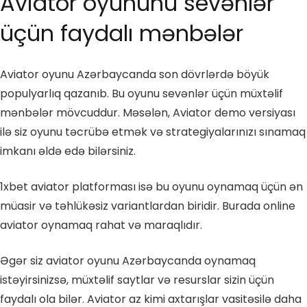
Aviator oyununu sevənlər
üçün faydalı mənbələr
Aviator oyunu Azərbaycanda son dövrlərdə böyük
populyarlıq qazanıb. Bu oyunu sevənlər üçün müxtəlif
mənbələr mövcuddur. Məsələn, Aviator demo versiyası
ilə siz oyunu təcrübə etmək və strategiyalarınızı sınamaq
imkanı əldə edə bilərsiniz.
1xbet aviator platforması isə bu oyunu oynamaq üçün ən
müasir və təhlükəsiz variantlardan biridir. Burada online
aviator oynamaq rahat və maraqlıdır.
Əgər siz aviator oyunu Azərbaycanda oynamaq
istəyirsinizsə, müxtəlif saytlar və resurslar sizin üçün
faydalı ola bilər. Aviator az kimi axtarışlar vasitəsilə daha