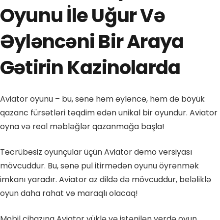
Oyunu İle Uğur Və
Əyləncəni Bir Araya
Gətirin Kazinolarda
Aviator oyunu – bu, sənə həm əyləncə, həm də böyük
qazanc fürsətləri təqdim edən unikal bir oyundur. Aviator
oyna və real məbləğlər qazanmağa başla!
Təcrübəsiz oyunçular üçün Aviator demo versiyası
mövcuddur. Bu, sənə pul itirmədən oyunu öyrənmək
imkanı yaradır. Aviator az dildə də mövcuddur, beləliklə
oyun daha rahat və maraqlı olacaq!
Mobil cihazına Aviator yüklə və istənilən yerdə oyun