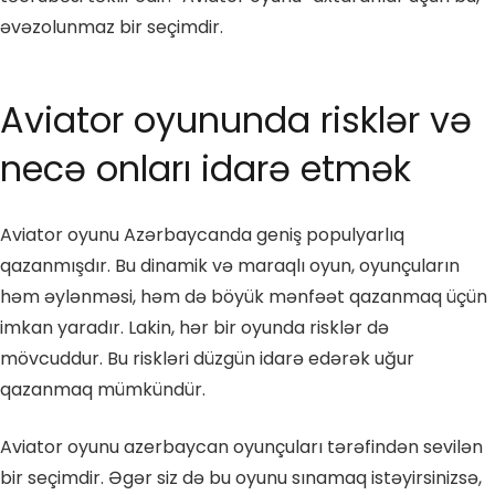
əvəzolunmaz bir seçimdir.
Aviator oyununda risklər və
necə onları idarə etmək
Aviator oyunu Azərbaycanda geniş populyarlıq
qazanmışdır. Bu dinamik və maraqlı oyun, oyunçuların
həm əylənməsi, həm də böyük mənfəət qazanmaq üçün
imkan yaradır. Lakin, hər bir oyunda risklər də
mövcuddur. Bu riskləri düzgün idarə edərək uğur
qazanmaq mümkündür.
Aviator oyunu azerbaycan oyunçuları tərəfindən sevilən
bir seçimdir. Əgər siz də bu oyunu sınamaq istəyirsinizsə,