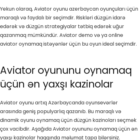
Yekun olaraq, Aviator oyunu azerbaycan oyunçuları üçün
maraqlı və faydalı bir seçimdir. Riskləri düzgün idarə
edərək və düzgün strategiyalar tətbiq edərək uğur
qazanmaq mümkündür. Aviator demo və ya online
aviator oynamaq istəyənlər üçün bu oyun ideal seçimdir.
Aviator oyununu oynamaq
üçün ən yaxşı kazinolar
Aviator oyunu artıq Azərbaycanda oyunsevərlər
arasında geniş populyarlıq qazanıb. Bu maraqlı və
dinamik oyunu oynamaq üçün düzgün kazinoları seçmək
çox vacibdir. Aşağıda Aviator oyununu oynamaq üçün ən
yaxşı kazinolar haqqında məlumat tapa bilərsiniz.