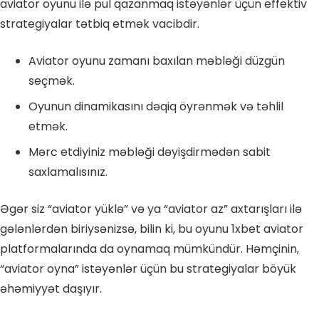
aviator oyunu ilə pul qazanmaq istəyənlər üçün effektiv
strategiyalar tətbiq etmək vacibdir.
Aviator oyunu zamanı baxılan məbləği düzgün
seçmək.
Oyunun dinamikasını dəqiq öyrənmək və təhlil
etmək.
Mərc etdiyiniz məbləği dəyişdirmədən sabit
saxlamalısınız.
Əgər siz “aviator yüklə” və ya “aviator az” axtarışları ilə
gələnlərdən biriysənizsə, bilin ki, bu oyunu 1xbet aviator
platformalarında da oynamaq mümkündür. Həmçinin,
“aviator oyna” istəyənlər üçün bu strategiyalar böyük
əhəmiyyət daşıyır.