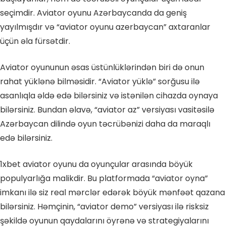
seçimdir. Aviator oyunu Azərbaycanda da geniş
yayılmışdır və “aviator oyunu azerbaycan” axtaranlar
üçün əla fürsətdir.
Aviator oyununun əsas üstünlüklərindən biri də onun
rahat yüklənə bilməsidir. “Aviator yüklə” sorğusu ilə
asanlıqla əldə edə bilərsiniz və istənilən cihazda oynaya
bilərsiniz. Bundan əlavə, “aviator az” versiyası vasitəsilə
Azərbaycan dilində oyun təcrübənizi daha da maraqlı
edə bilərsiniz.
1xbet aviator oyunu da oyunçular arasında böyük
populyarlığa malikdir. Bu platformada “aviator oyna”
imkanı ilə siz real mərclər edərək böyük mənfəət qazana
bilərsiniz. Həmçinin, “aviator demo” versiyası ilə risksiz
şəkildə oyunun qaydalarını öyrənə və strategiyalarını