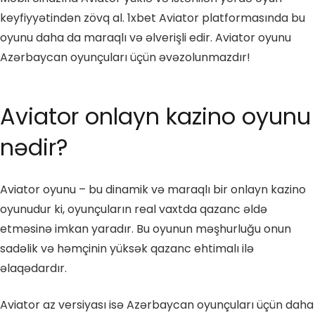
keyfiyyətindən zövq al. 1xbet Aviator platformasında bu
oyunu daha da maraqlı və əlverişli edir. Aviator oyunu
Azərbaycan oyunçuları üçün əvəzolunmazdır!
Aviator onlayn kazino oyunu
nədir?
Aviator oyunu – bu dinamik və maraqlı bir onlayn kazino
oyunudur ki, oyunçuların real vaxtda qazanc əldə
etməsinə imkan yaradır. Bu oyunun məşhurluğu onun
sadəlik və həmçinin yüksək qazanc ehtimalı ilə
əlaqədardır.
Aviator az versiyası isə Azərbaycan oyunçuları üçün daha