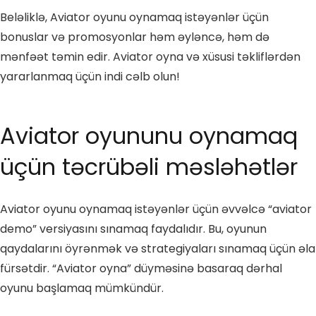
Beləliklə, Aviator oyunu oynamaq istəyənlər üçün
bonuslar və promosyonlar həm əyləncə, həm də
mənfəət təmin edir. Aviator oyna və xüsusi təkliflərdən
yararlanmaq üçün indi cəlb olun!
Aviator oyununu oynamaq
üçün təcrübəli məsləhətlər
Aviator oyunu oynamaq istəyənlər üçün əvvəlcə “aviator
demo” versiyasını sınamaq faydalıdır. Bu, oyunun
qaydalarını öyrənmək və strategiyaları sınamaq üçün əla
fürsətdir. “Aviator oyna” düyməsinə basaraq dərhal
oyunu başlamaq mümkündür.