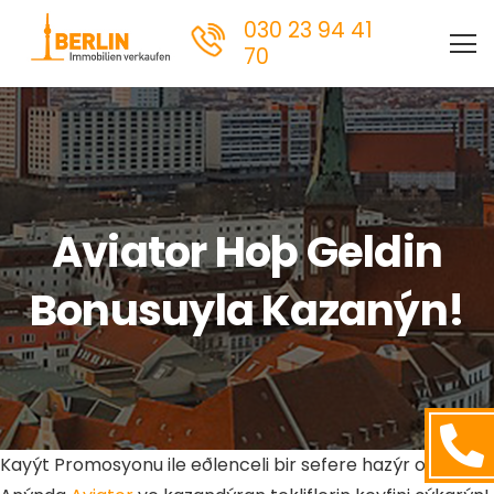
030 23 94 41
70
Aviator Hoþ Geldin
Bonusuyla Kazanýn!
Kayýt Promosyonu ile eðlenceli bir sefere hazýr olun!