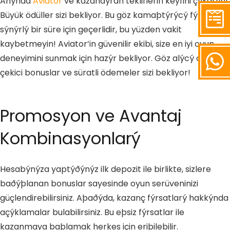
Anýnda
Aviator
ve kazandýran tekliflerin keyfini çýkarýn!
Büyük ödüller sizi bekliyor. Bu göz kamaþtýrýcý fýrsat,
sýnýrlý bir süre için geçerlidir, bu yüzden vakit
kaybetmeyin! Aviator’in güvenilir ekibi, size en iyi oyun
deneyimini sunmak için hazýr bekliyor. Göz alýcý oyunlar,
çekici bonuslar ve süratli ödemeler sizi bekliyor!
Promosyon ve Avantaj
Kombinasyonlarý
Hesabýnýza yaptýðýnýz ilk depozit ile birlikte, sizlere
baðýþlanan bonuslar sayesinde oyun serüveninizi
güçlendirebilirsiniz. Aþaðýda, kazanç fýrsatlarý hakkýnda
açýklamalar bulabilirsiniz. Bu eþsiz fýrsatlar ile
kazanmaya baþlamak herkes için eriþilebilir.