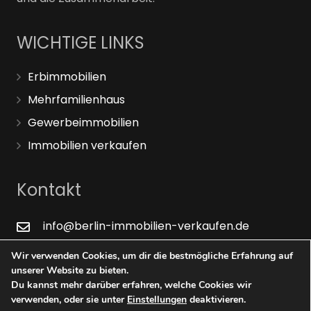
WICHTIGE LINKS
Erbimmobilien
Mehrfamilienhaus
Gewerbeimmobilien
Immobilien verkaufen
Kontakt
info@berlin-immobilien-verkaufen.de
030 / 23 94 41 70
Wir verwenden Cookies, um dir die bestmögliche Erfahrung auf
unserer Website zu bieten.
Romain-Rolland-Straße 55, 13089 Berlin
Du kannst mehr darüber erfahren, welche Cookies wir
verwenden, oder sie unter
Einstellungen
deaktivieren.