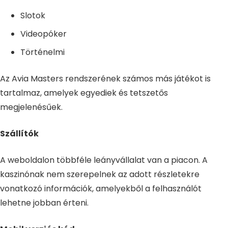
Slotok
Videopóker
Történelmi
Az Avia Masters rendszerének számos más játékot is
tartalmaz, amelyek egyediek és tetszetős
megjelenésűek.
Szállítók
A weboldalon többféle leányvállalat van a piacon. A
kaszinónak nem szerepelnek az adott részletekre
vonatkozó információk, amelyekből a felhasználót
lehetne jobban érteni.