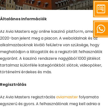
Általános Információk
Az Avia Masters egy online kaszinó platform, amely
2020-ban jelent meg a piacon. A weboldalnak és az
alkalmazásoknak kiváló felületre van szüksége, hogy
meghatódjon a látogatók és a regisztrált felhasználók
egyaránt. A kaszinó rendszere nagyjából 1000 játékot
tartalmaz különféle kategóriákból: slótok, videopóker,
történelmi érdekes és más.
Regisztrálás
Az Avia Masters regisztrációs
aviamaster
folyamata
egyszerű és gyors. A felhasználónak meg kell adnia a