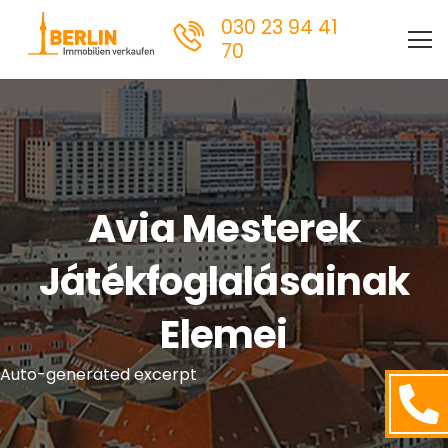
030 23 94 41
70
Avia Mesterek
Játékfoglalásainak
Elemei
Auto-generated excerpt