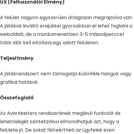
UX (Felhasználói Élmény)
A felület nagyon egyszerűen átlagosan megrajzolva van.
A játékok kiváltó erejükkel gyorsabban el lehet foglalni a
weboldalt, de a munkamenetben 3-5 másodperccel
több időt kell eltölteni egy adott felületen.
Teljesítmény
A játékrendszert nem támogatja különféle hangok vagy
grafikai hatások.
Összefoglaló
Az Avia Masters rendszerének meglévő funkcióit és
lehetőségét szintetizálva elmondhatjuk azt, hogy a
felülete jó. De sokat félreértheti az ügyfelek ezen