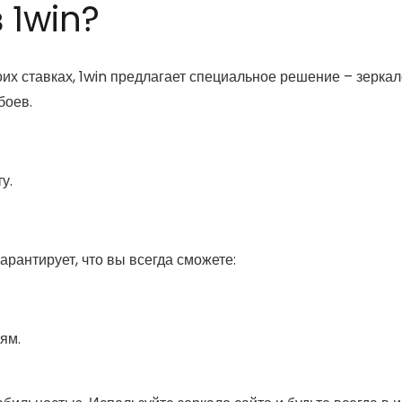
 1win?
воих ставках, 1win предлагает специальное решение – зерк
боев.
у.
гарантирует, что вы всегда сможете:
ям.