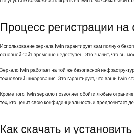
Не упустите возможность играть на 1win с максимальной ста
Процесс регистрации на 
Использование зеркала 1win гарантирует вам полную безоп
основной сайт временно недоступен. Это значит, что вы мо
Зеркало 1win работает на той же безопасной инфраструкт
технологий шифрования. Это гарантирует, что ваши 1win с
Кроме того, 1win зеркало позволяет обойти любые огранич
тех, кто ценит свою конфиденциальность и предпочитает де
Как скачать и установить