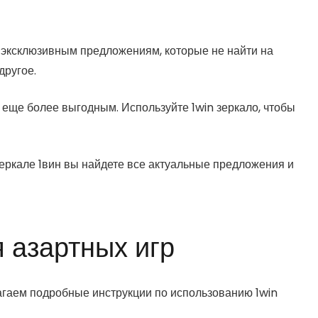
 к эксклюзивным предложениям, которые не найти на
другое.
 еще более выгодным. Используйте 1win зеркало, чтобы
зеркале 1вин вы найдете все актуальные предложения и
 азартных игр
лагаем подробные инструкции по использованию 1win