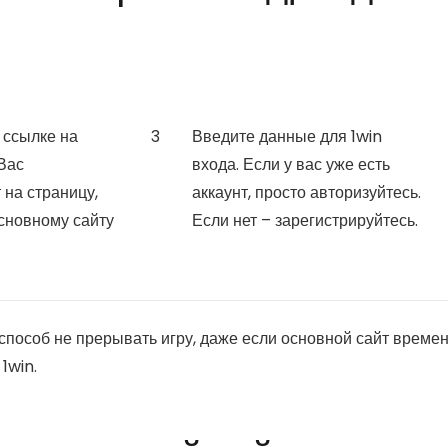
 ссылке на
3
Введите данные для 1win
 Вас
входа. Если у вас уже есть
 на страницу,
аккаунт, просто авторизуйтесь.
сновному сайту
Если нет – зарегистрируйтесь.
способ не прерывать игру, даже если основной сайт времен
1win.