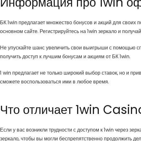
Информация про 1win о
БК 1win предлагает множество бонусов и акций для своих 
основном сайте. Регистрируйтесь на 1win зеркало и получа
Не упускайте шанс увеличить свои выигрыши с помощью спе
получить доступ к лучшим бонусам и акциям от БК 1win.
1 win предлагает не только широкий выбор ставок, но и пр
сможете воспользоваться ими в любое время.
Что отличает 1win Casin
Если у вас возникли трудности с доступом к 1win через зе
зеркало, чтобы вы могли беспрепятственно продолжить дела