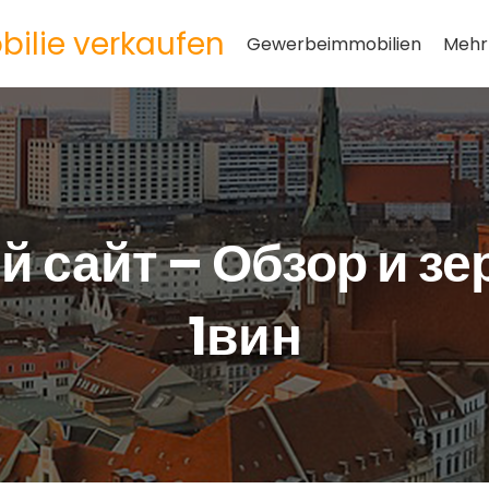
ilie verkaufen
Gewerbeimmobilien
Mehr
 сайт – Обзор и зер
1вин