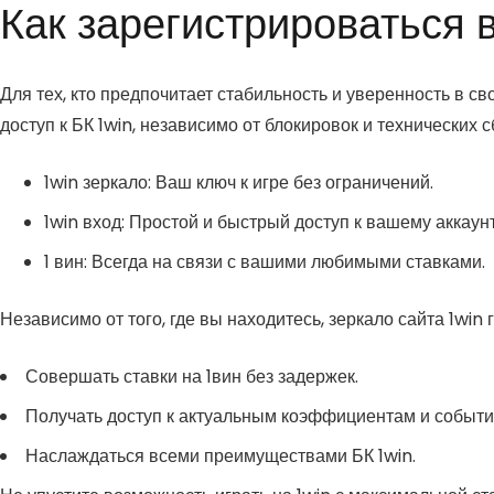
Как зарегистрироваться в
Для тех, кто предпочитает стабильность и уверенность в с
доступ к БК 1win, независимо от блокировок и технических с
1win зеркало: Ваш ключ к игре без ограничений.
1win вход: Простой и быстрый доступ к вашему аккаунт
1 вин: Всегда на связи с вашими любимыми ставками.
Независимо от того, где вы находитесь, зеркало сайта 1win 
Совершать ставки на 1вин без задержек.
Получать доступ к актуальным коэффициентам и событи
Наслаждаться всеми преимуществами БК 1win.