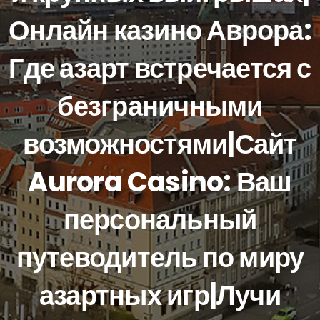
Онлайн казино Аврора:
Где азарт встречается с
безграничными
возможностями|Сайт
Aurora Casino: Ваш
персональный
путеводитель по миру
азартных игр|Лучи