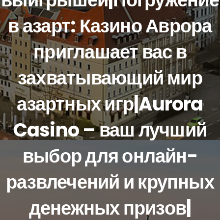
в азарт: Казино Аврора
приглашает вас в
захватывающий мир
азартных игр|Aurora
Casino – ваш лучший
выбор для онлайн-
развлечений и крупных
денежных призов|