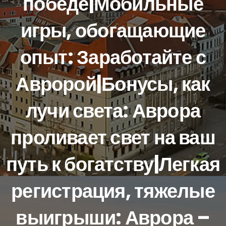
победе|Мобильные
игры, обогащающие
опыт: Заработайте с
Авророй|Бонусы, как
лучи света: Аврора
проливает свет на ваш
путь к богатству|Легкая
регистрация, тяжелые
выигрыши: Аврора –