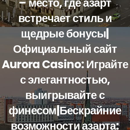
– место, где азарт
встречает стиль и
щедрые бонусы|
Официальный сайт
Aurora Casino: Играйте
с элегантностью,
выигрывайте с
финесом|Бескрайние
возможности азарта: