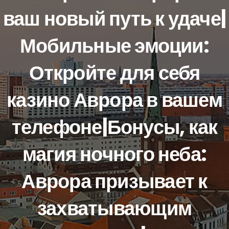
ваш новый путь к удаче|
Мобильные эмоции:
Откройте для себя
казино Аврора в вашем
телефоне|Бонусы, как
магия ночного неба:
Аврора призывает к
захватывающим