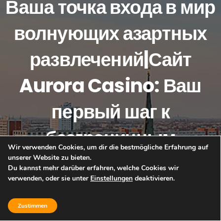
Ваша точка входа в мир
волнующих азартных
развлечений|Сайт
Aurora Casino: Ваш
первый шаг к
безграничным
Wir verwenden Cookies, um dir die bestmögliche Erfahrung auf
азартным победам|
unserer Website zu bieten.
Du kannst mehr darüber erfahren, welche Cookies wir
verwenden, oder sie unter
Einstellungen
deaktivieren.
Играйте в стиле: Казино
Zustimmen
Аврора предлагает вам