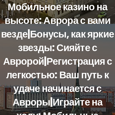
Мобильное казино на
высоте: Аврора с вами
везде|Бонусы, как яркие
звезды: Сияйте с
Авророй|Регистрация с
легкостью: Ваш путь к
удаче начинается с
Авроры|Играйте на