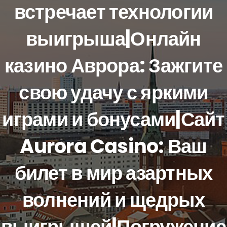
встречает технологии
выигрыша|Онлайн
казино Аврора: Зажгите
свою удачу с яркими
играми и бонусами|Сайт
Aurora Casino: Ваш
билет в мир азартных
волнений и щедрых
выигрышей|Погружение