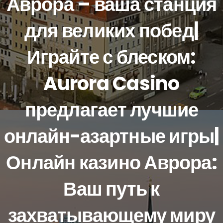
Аврора – ваша станция
для великих побед|
Играйте с блеском:
Aurora Casino
предлагает лучшие
онлайн-азартные игры|
Онлайн казино Аврора:
Ваш путь к
захватывающему миру