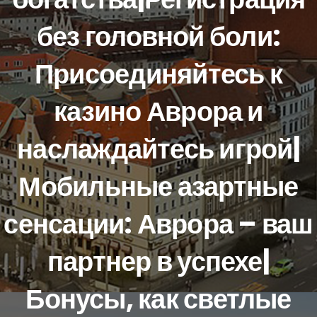
без головной боли:
Присоединяйтесь к
казино Аврора и
наслаждайтесь игрой|
Мобильные азартные
сенсации: Аврора – ваш
партнер в успехе|
Бонусы, как светлые