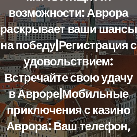
возможности: Аврора
раскрывает ваши шансы
на победу|Регистрация с
удовольствием:
Встречайте свою удачу
в Авроре|Мобильные
приключения с казино
Аврора: Ваш телефон,