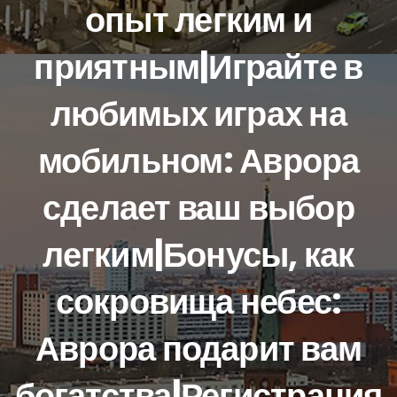
опыт легким и
приятным|Играйте в
любимых играх на
мобильном: Аврора
сделает ваш выбор
легким|Бонусы, как
сокровища небес:
Аврора подарит вам
богатства|Регистрация