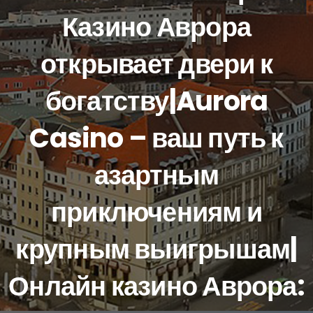
Казино Аврора
открывает двери к
богатству|Aurora
Casino – ваш путь к
азартным
приключениям и
крупным выигрышам|
Онлайн казино Аврора: